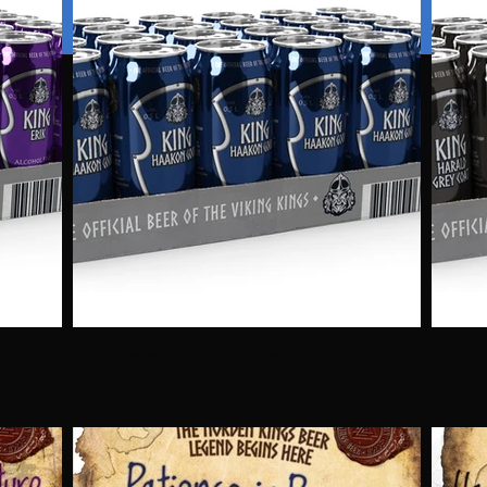
HaakonCans_3.jpg
Hara