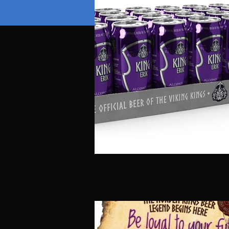
ErikCans_3.jpg