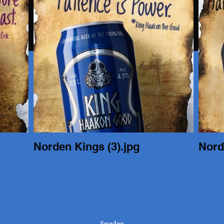
Norden Kings (3).jpg
Nord
Sweden