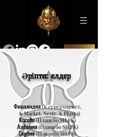
SHOP
Әріптес елдер
(K супермаркет,
Финляндия
K Market, Neste, K Plussa)
(Плацебо SH.PK)
Косово
(Плацебо SH.PK)
Албания
(Плацебо SH.PK)
Сербия