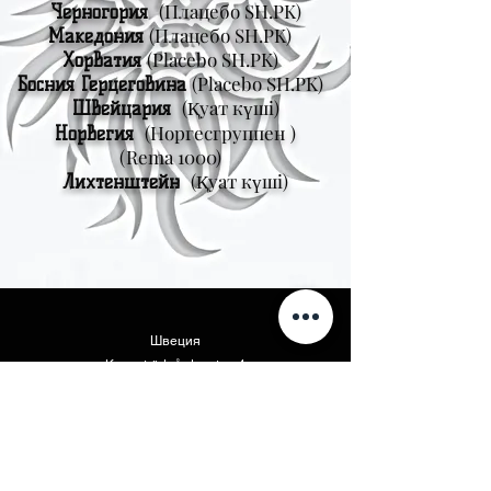
(Плацебо SH.PK)
Черногория
(Плацебо SH.PK)
Македония
(Placebo SH.PK)
Хорватия
(Placebo SH.PK)
Босния Герцеговина
(Қуат күші)
Швейцария
(Норгесгруппен
)
Норвегия
(Rema 1000)
(Қуат күші)
Лихтенштейн
Швеция
Kungsträdgårdsgatan 4
111 47 Стокгольм
Солтүстік Америка
Vikings Beer LLC
46175 West Lake Dr. Suite 110