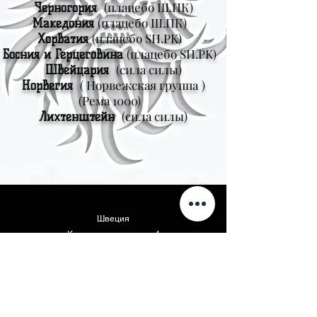
(плацебо Ш.ПК)
Черногория
(плацебо Ш.ПК)
Македония
(плацебо SH.PK)
Хорватия
(плацебо SH.PK)
Босния и Герцеговина
(сила силы)
Швейцария
( Норвежская группа
)
Норвегия
(Рема 1000)
(сила силы)
Лихтенштейн
Швеция
Кунгстрадгардсгатан 4
111 47 Стокгольм
Северная Америка
ООО «Викингс Пиво»
46175 Западное озеро Доктор Люкс 110