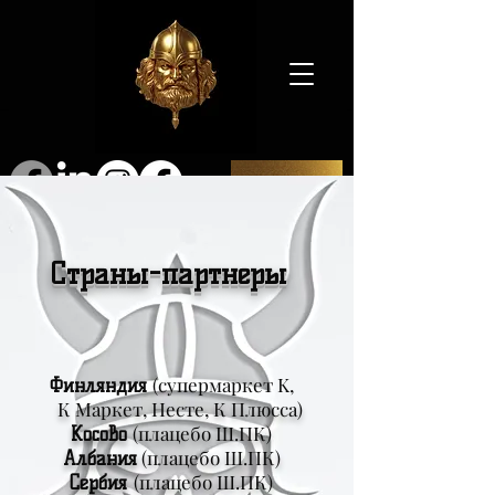
SHOP
Страны-партнеры
(супермаркет K,
Финляндия
К Маркет, Несте, К Плюсса)
(плацебо Ш.ПК)
Косово
(плацебо Ш.ПК)
Албания
(плацебо Ш.ПК)
Сербия