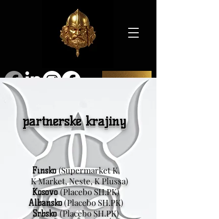
SHOP
partnerské krajiny
(Supermarket K,
Fínsko
K Market, Neste, K Plussa)
(Placebo SH.PK)
Kosovo
(Placebo SH.PK)
Albánsko
(Placebo SH.PK)
Srbsko