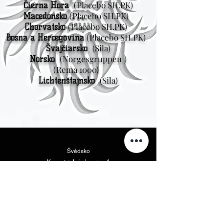
(Placebo SH.PK)
Čierna Hora
(Placebo SH.PK)
Macedónsko
(Placebo SH.PK)
Chorvátsko
(Placebo SH.PK)
Bosna a Hercegovina
(Sila)
Švajčiarsko
(Norgesgruppen
)
Nórsko
(Rema 1000)
(Sila)
Lichtenštajnsko
Švédsko
Kungsträdgårdsgatan 4
111 47 Štokholm
Severná Amerika
Vikings Beer LLC
46175 West Lake Dr. Suite 110