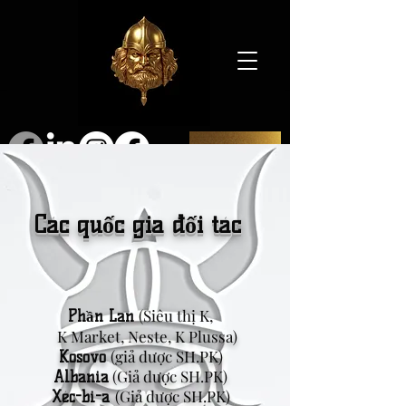
SHOP
Các quốc gia đối tác
(Siêu thị K,
Phần Lan
K Market, Neste, K Plussa)
(giả dược SH.PK)
Kosovo
(Giả dược SH.PK)
Albania
(Giả dược SH.PK)
Xéc-bi-a