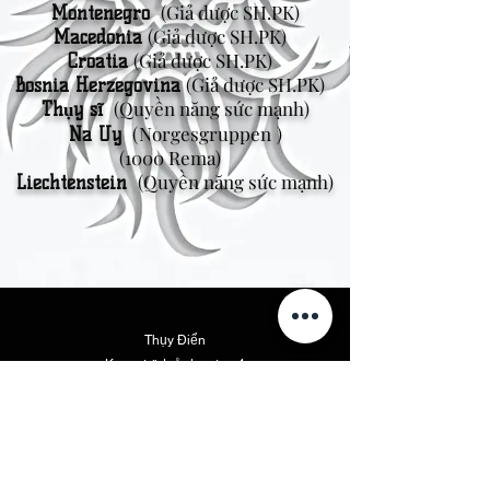
(Giả dược SH.PK)
Montenegro
(Giả dược SH.PK)
Macedonia
(Giả dược SH.PK)
Croatia
(Giả dược SH.PK)
Bosnia Herzegovina
(Quyền năng sức mạnh)
Thụy sĩ
(Norgesgruppen
)
Na Uy
(1000 Rema)
(Quyền năng sức mạnh)
Liechtenstein
Thụy Điển
Kungsträdgårdsgatan 4
111 47 Stockholm
Bắc Mỹ
Vikings Beer LLC
46175 Tây Hồ Dr. Suite 110