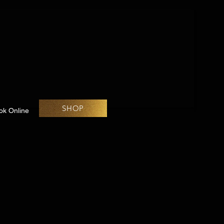
SHOP
ok Online
Challenges