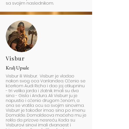
sa svojim naslednikom.
Visbur
Kralj Upsale
Visbur ili Wisbur. Visburr je vladao
nakon svog oca Vanlandea. Oženio se
kćerkom Audi Richa i dao joj otkupninu
- tri velika jarda i zlatnik. Imali su dva
sina - Gisla i Andura. Ali Visburr ju je
napustio i oženio drugom ženom, a
ona se vratila ocu sa svojim sinovima.
Visburr je također imao sina po imenu
Domalde. Domaldeova maćeha mu je
rekla da prizove nesreću. Kada su
Visburovi sinovi imali dvanaest i