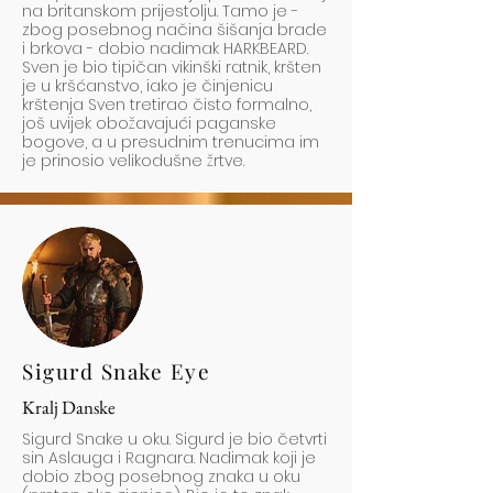
na britanskom prijestolju. Tamo je -
zbog posebnog načina šišanja brade
i brkova - dobio nadimak HARKBEARD.
Sven je bio tipičan vikinški ratnik, kršten
je u kršćanstvo, iako je činjenicu
krštenja Sven tretirao čisto formalno,
još uvijek obožavajući paganske
bogove, a u presudnim trenucima im
je prinosio velikodušne žrtve.
Sigurd Snake Eye
Kralj Danske
Sigurd Snake u oku. Sigurd je bio četvrti
sin Aslauga i Ragnara. Nadimak koji je
dobio zbog posebnog znaka u oku