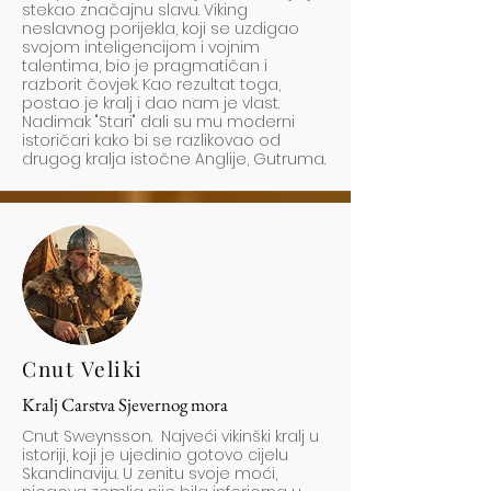
stekao značajnu slavu. Viking
neslavnog porijekla, koji se uzdigao
svojom inteligencijom i vojnim
talentima, bio je pragmatičan i
razborit čovjek. Kao rezultat toga,
postao je kralj i dao nam je vlast.
Nadimak "Stari" dali su mu moderni
istoričari kako bi se razlikovao od
drugog kralja istočne Anglije, Gutruma.
Cnut Veliki
Kralj Carstva Sjevernog mora
Cnut Sweynsson. Najveći vikinški kralj u
istoriji, koji je ujedinio gotovo cijelu
Skandinaviju. U zenitu svoje moći,