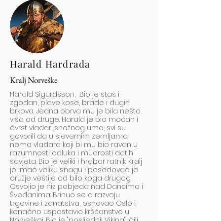
Harald Hardrada
Kralj Norveške
Harald Sigurdsson, Bio je stas i
zgodan, plave kose, brade i dugih
brkova. Jedna obrva mu je bila nešto
viša od druge. Harald je bio moćan i
čvrst vladar, snažnog uma; svi su
govorili da u sjevernim zemljama
nema vladara koji bi mu bio ravan u
razumnosti odluka i mudrosti datih
savjeta. Bio je veliki i hrabar ratnik. Kralj
je imao veliku snagu i posedovao je
oružje veštije od bilo koga drugog.
Osvojio je niz pobjeda nad Dancima i
Šveđanima. Brinuo se o razvoju
trgovine i zanatstva, osnovao Oslo i
konačno uspostavio kršćanstvo u
Norveškoj. Bio je "posljednji Viking", čiji