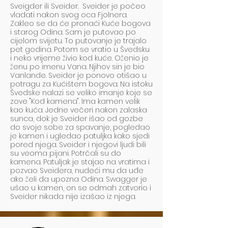
Sveigder ili Sveider. Sveider je počeo
vladati nakon svog oca Fjolnera.
Zakleo se da će pronaći Kuće bogova
i starog Odina. Sam je putovao po
cijelom svijetu. To putovanje je trajalo
pet godina. Potom se vratio u Švedsku
i neko vrijeme živio kod kuće. Oženio je
ženu po imenu Vana. Njihov sin je bio
Vanlande. Sveider je ponovo otišao u
potragu za Kućištem bogova. Na istoku
Švedske nalazi se veliko imanje koje se
zove "Kod kamena". Ima kamen velik
kao kuća. Jedne večeri nakon zalaska
sunca, dok je Sveider išao od gozbe
do svoje sobe za spavanje, pogledao
je kamen i ugledao patuljka kako sjedi
pored njega. Sveider i njegovi ljudi bili
su veoma pijani. Potrčali su do
kamena. Patuljak je stajao na vratima i
pozvao Sveidera, nudeći mu da uđe
ako želi da upozna Odina. Swagger je
ušao u kamen, on se odmah zatvorio i
Sveider nikada nije izašao iz njega.