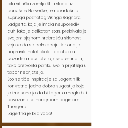
bila vikinška zemlja štit i vladar iz
današnje Norveške, te nekadašnja
supruga poznatog Vikinga Ragnara.
Ladgerta, koja je imala neuporediv
duh, iako je delikatan stas, prekrivala je
svojom sjajnom hrabrošću sklonost
vojnika da se pokolebaju. Jer ona je
napravila nalet okolo i odletela u
pozadinu neprijatelja, nespremna ih, i
tako pretvorila paniku svojih prijatelja u
tabor neprijatelja.
Što se tiče inspiracije za Lagertin lik,
konkretno, jedna dobra sugestija koja
je iznesena je da bi Lagerta mogla biti
povezana sa nordijskom boginjom
Thorgerd.
Lagertha je bila vođa!