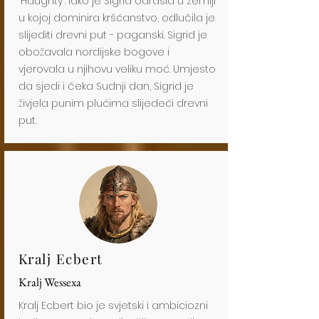
"Haughty". Iako je Sigrid odrasla u zemlji
u kojoj dominira kršćanstvo, odlučila je
slijediti drevni put - paganski. Sigrid je
obožavala nordijske bogove i
vjerovala u njihovu veliku moć. Umjesto
da sjedi i čeka Sudnji dan, Sigrid je
živjela punim plućima slijedeći drevni
put.
Kralj Ecbert
Kralj Wessexa
Kralj Ecbert bio je svjetski i ambiciozni