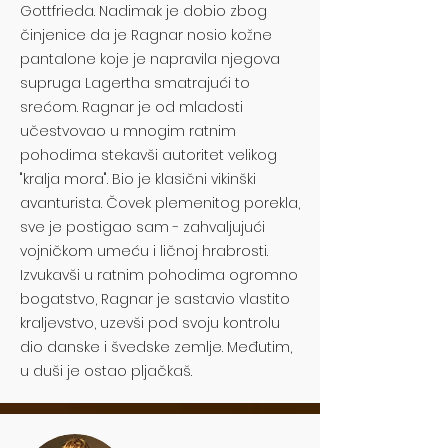
Gottfrieda. Nadimak je dobio zbog
činjenice da je Ragnar nosio kožne
pantalone koje je napravila njegova
supruga Lagertha smatrajući to
srećom. Ragnar je od mladosti
učestvovao u mnogim ratnim
pohodima stekavši autoritet velikog
"kralja mora". Bio je klasični vikinški
avanturista. Čovek plemenitog porekla,
sve je postigao sam - zahvaljujući
vojničkom umeću i ličnoj hrabrosti.
Izvukavši u ratnim pohodima ogromno
bogatstvo, Ragnar je sastavio vlastito
kraljevstvo, uzevši pod svoju kontrolu
dio danske i švedske zemlje. Međutim,
u duši je ostao pljačkaš.