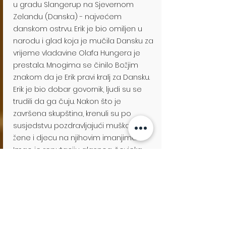
u gradu Slangerup na Sjevernom
Zelandu (Danska) - najvećem
danskom ostrvu. Erik je bio omiljen u
narodu i glad koja je mučila Dansku za
vrijeme vladavine Olafa Hungera je
prestala. Mnogima se činilo Božjim
znakom da je Erik pravi kralj za Dansku.
Erik je bio dobar govornik, ljudi su se
trudili da ga čuju. Nakon što je
završena skupština, krenuli su po
susjedstvu pozdravljajući muškarce,
žene i djecu na njihovim imanjima.
Imao je reputaciju glasnog čovjeka
koji je volio zabave i koji je vodio
prilično razuđen privatni život.
Kralj Erik je na skupštini u Viborgu
objavio da su odlučili da idu na
hodočašće u Svetu zemlju.
Erik je sa velikom družinom putovao