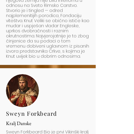
njegova zemlja nije bila inferiorna u
odnosu na Sveto Rimsko Carstvo.
Stvorio je i tingled — odred
najplemenitijih porodica, Fondaciju
viteštva. Knut Veliki se obično ističe kao
mudar i uspješan vladar Engleske,
uprkos dvobračnosti i raznim
okrutnostima. Najvjerojatnije je to zbog
činjenice da su podaci o tom
vremenu dobiveni uglavnom iz pisanih
izvora predstavnika Crkve, s kojima je
Knut uvijek bio u dobrim odnosima.
Sweyn Forkbeard
Kralj Danske
Sweyn Forkbeard Bio je prvi Vikinški kralj