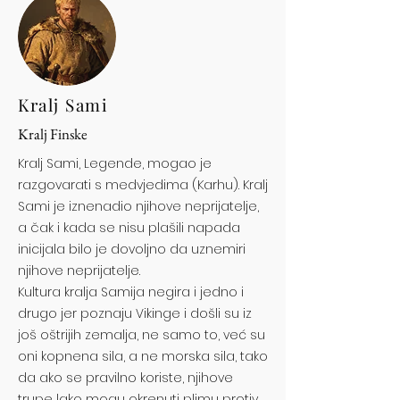
Kralj Sami
Kralj Finske
Kralj Sami, Legende, mogao je
razgovarati s medvjedima (Karhu). Kralj
Sami je iznenadio njihove neprijatelje,
a čak i kada se nisu plašili napada
inicijala bilo je dovoljno da uznemiri
njihove neprijatelje.
Kultura kralja Samija negira i jedno i
drugo jer poznaju Vikinge i došli su iz
još oštrijih zemalja, ne samo to, već su
oni kopnena sila, a ne morska sila, tako
da ako se pravilno koriste, njihove
trupe lako mogu okrenuti plimu protiv