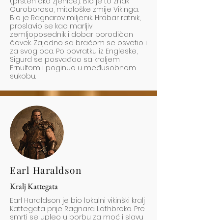
(prsten oko zjenice). Bio je to znak
Ouroborosa, mitološke zmije Vikinga.
Bio je Ragnarov miljenik. Hrabar ratnik,
proslavio se kao marljiv
zemljoposednik i dobar porodičan
čovek. Zajedno sa braćom se osvetio i
za svog oca. Po povratku iz Engleske,
Sigurd se posvađao sa kraljem
Ernulfom i poginuo u međusobnom
sukobu.
Earl Haraldson
Kralj Kattegata
Earl Haraldson je bio lokalni vikinški kralj
Kattegata prije Ragnara Lothbroka. Pre
smrti se upleo u borbu za moć i slavu