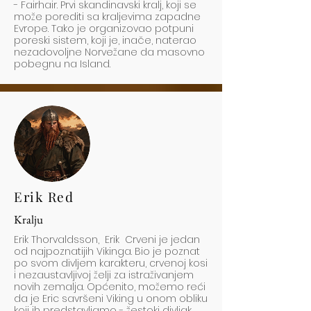
- Fairhair. Prvi skandinavski kralj, koji se
može porediti sa kraljevima zapadne
Evrope. Tako je organizovao potpuni
poreski sistem, koji je, inače, naterao
nezadovoljne Norvežane da masovno
pobegnu na Island.
Erik Red
Kralju
Erik Thorvaldsson, Erik Crveni je jedan
od najpoznatijih Vikinga. Bio je poznat
po svom divljem karakteru, crvenoj kosi
i nezaustavljivoj želji za istraživanjem
novih zemalja. Općenito, možemo reći
da je Eric savršeni Viking u onom obliku
koji ih predstavljamo - žestoki divljak,