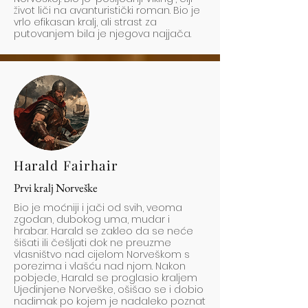
život liči na avanturistički roman. Bio je
vrlo efikasan kralj, ali strast za
putovanjem bila je njegova najjača.
Harald Fairhair
Prvi kralj Norveške
Bio je moćniji i jači od svih, veoma
zgodan, dubokog uma, mudar i
hrabar. Harald se zakleo da se neće
šišati ili češljati dok ne preuzme
vlasništvo nad cijelom Norveškom s
porezima i vlašću nad njom. Nakon
pobjede, Harald se proglasio kraljem
Ujedinjene Norveške, ošišao se i dobio
nadimak po kojem je nadaleko poznat