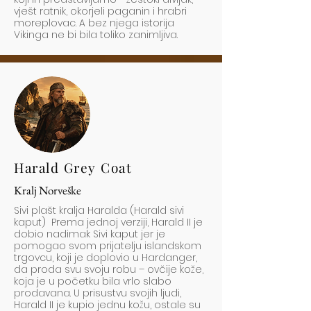
vješt ratnik, okorjeli paganin i hrabri
moreplovac. A bez njega istorija
Vikinga ne bi bila toliko zanimljiva.
Harald Grey Coat
Kralj Norveške
Sivi plašt kralja Haralda (Harald sivi
kaput) Prema jednoj verziji, Harald II je
dobio nadimak Sivi kaput jer je
pomogao svom prijatelju islandskom
trgovcu, koji je doplovio u Hardanger,
da proda svu svoju robu – ovčije kože,
koja je u početku bila vrlo slabo
prodavana. U prisustvu svojih ljudi,
Harald II je kupio jednu kožu, ostale su