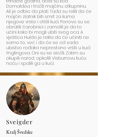
trinaest godina, došli su kod
Domaldea i tražili majčinu otkupninu.
Ali je odbio da plati. Tada su rekli da će
majčin zlatnik biti smrt za kuma
njegove vrste i otišli kući. Ponovo su se
obratili čarobnici i zamolili je da to
učini kako bi mogli ubiti svog oca. A
vještica Hulda je rekla da će učiniti ne
samo to, već i da će se od sada
ubistvo rođaka neprestano vršiti u kući
Ynglingova. Oni su se složili. Zatim su
okupili narod, opkolili Visburrovu kuću
noću i spalili ga u kući.
Sveigder
Kralj Švedske