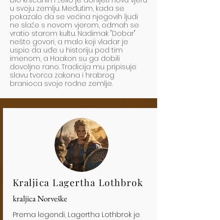
bio kršćanin i želio je donijeti novu vjeru
u svoju zemlju. Međutim, kada se
pokazalo da se većina njegovih ljudi
ne slaže s novom vjerom, odmah se
vratio starom kultu. Nadimak "Dobar"
nešto govori, a malo koji vladar je
uspio da uđe u historiju pod tim
imenom, a Haakon su ga dobili
dovoljno rano. Tradicija mu pripisuje
slavu tvorca zakona i hrabrog
branioca svoje rodne zemlje.
Kraljica Lagertha Lothbrok
kraljica Norveške
Prema legendi, Lagertha Lothbrok je