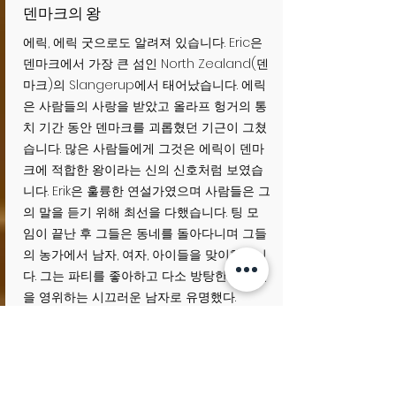
덴마크의 왕
에릭, 에릭 굿으로도 알려져 있습니다. Eric은
덴마크에서 가장 큰 섬인 North Zealand(덴
마크)의 Slangerup에서 태어났습니다. 에릭
은 사람들의 사랑을 받았고 올라프 헝거의 통
치 기간 동안 덴마크를 괴롭혔던 기근이 그쳤
습니다. 많은 사람들에게 그것은 에릭이 덴마
크에 적합한 왕이라는 신의 신호처럼 보였습
니다. Erik은 훌륭한 연설가였으며 사람들은 그
의 말을 듣기 위해 최선을 다했습니다. 팅 모
임이 끝난 후 그들은 동네를 돌아다니며 그들
의 농가에서 남자, 여자, 아이들을 맞이했습니
다. 그는 파티를 좋아하고 다소 방탕한 사생활
을 영위하는 시끄러운 남자로 유명했다.
에릭 왕은 Viborg 회의에서 그들이 성지 순
례를 떠나기로 결정했다고 발표했습니다.
에릭과 대기업은 러시아를 거쳐 콘스탄티노
폴리스로 여행을 갔고 그곳에서 그는 황제의