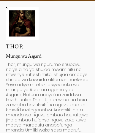
THOR
Mungu wa Asgard
Thor, mungu wa ngurumo shupavu,
ndiye aina ya shujaa mwaminifu na
mwenye kuheshimika, shujaa ambaye
shujaa wa kawaida alitamani kuelekea.
Yeye ndiye mtetezi asiyechoka wa
miungu ya Aesir na ngome yao
Asgard, Hakuna anayefaa zaidi kwa
kazi hii kuliko Thor. . Ujasiri wake na hisia
za wajibu hazitikisiki, na nguvu zake za
kimwili hazilinganishwi. Anamiliki hata
mkanda wa nguvu ambao haukutajwa
jina ambao hufanya nguvu zake kuwa
mbaya maradufu anapofunga
mkanda. Umiliki wake sasa maarufu,