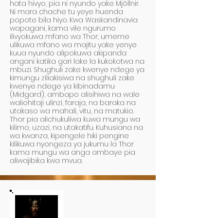
hata hivyo, pia ni nyundo yake Mjöllnir.
Ni mara chache tu yeye huenda
popote bila hiyo. Kwa Waskandinavia
wapagani, kama vile ngurumo
ilivyokuwa mfano wa Thor, umeme
ulikuwa mfano wa majitu yake yenye
kuua nyundo alipokuwa akipanda
angani katika gari lake la kukokotwa na
mbuzi. Shughuli zake kwenye ndege ya
kimungu ziliakisiwa na shughuli zake
kwenye ndege ya kibinadamu
(Midgard), ambapo alisihiwa na wale
waliohitaji ulinzi, faraja, na baraka na
utakaso wa mahali, vitu, na matukio.
Thor pia alichukuliwa kuwa mungu wa
kilimo, uzazi, na utakatifu. Kuhusiana na
wa kwanza, kipengele hiki pengine
kilikuwa nyongeza ya jukumu la Thor
kama mungu wa anga ambaye pia
aliwajibika kwa mvua.