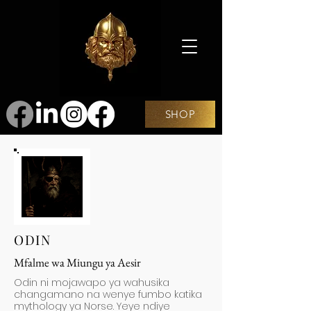
SHOP
ODIN
Mfalme wa Miungu ya Aesir
Odin ni mojawapo ya wahusika
changamano na wenye fumbo katika
mythology ya Norse. Yeye ndiye