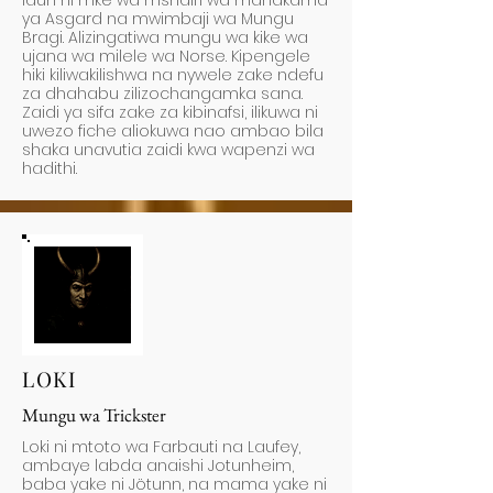
Idun ni mke wa mshairi wa mahakama
ya Asgard na mwimbaji wa Mungu
Bragi. Alizingatiwa mungu wa kike wa
ujana wa milele wa Norse. Kipengele
hiki kiliwakilishwa na nywele zake ndefu
za dhahabu zilizochangamka sana.
Zaidi ya sifa zake za kibinafsi, ilikuwa ni
uwezo fiche aliokuwa nao ambao bila
shaka unavutia zaidi kwa wapenzi wa
hadithi.
LOKI
Mungu wa Trickster
Loki ni mtoto wa Farbauti na Laufey,
ambaye labda anaishi Jotunheim,
baba yake ni Jötunn, na mama yake ni