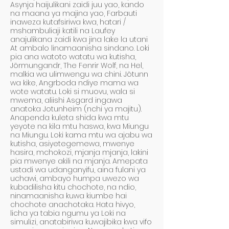
Asynja haijulikani zaidi juu yao, kando
na maana ya majina yao, Farbauti
inaweza kutafsiriwa kwa, hatari /
mshambuliaji katili na Laufey
anajulikana zaidi kwa jina lake la utani
At ambalo linamaanisha sindano. Loki
pia ana watoto watatu wa kutisha,
Jörmungandr, The Fenrir Wolf, na Hel,
malkia wa ulimwengu wa chini. Jötunn
wa kike, Angrboda ndiye mama wa
wote watatu. Loki si muovu, wala si
mwema, aliishi Asgard ingawa
anatoka Jotunheim (nchi ya majitu).
Anapenda kuleta shida kwa mtu
yeyote na kila mtu haswa, kwa Miungu
na Miungu. Loki kama mtu wa ajabu wa
kutisha, asiyetegemewa, mwenye
hasira, mchokozi, mjanja mjanja, lakini
pia mwenye akili na mjanja. Amepata
ustadi wa udanganyifu, aina fulani ya
uchawi, ambayo humpa uwezo wa
kubadilisha kitu chochote, na ndio,
ninamaanisha kuwa kiumbe hai
chochote anachotaka. Hata hivyo,
licha ya tabia ngumu ya Loki na
simulizi, anatabiriwa kuwajibika kwa vifo