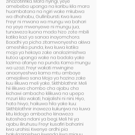
zinazotiririka. Mara nyingi, yeye
amebeba upanga na karibu kila mara
huambatana na ngiri wake mkubwa
wa dhahabu, Gullinbursti. Kwa kuwa
Freyr ni mwana wa mungu wa bahari
na yeye mwenyewe ni mungu jua,
tunaweza kuona mada hizo zote mbili
katika kazi ya sanaa inayomchora.
Baadhi ya picha zitamwonyesha akiwa
ameshika punda, kwa kuwa katika
moja ya hekaya zake analazimishwa
kutoa upanga wake na badala yake
lazima afanye na punda. Kama mungu
wa uzazi, Freyr wakati mwingine
anaonyeshwa kama mtu ambaye
amejaliwa sana Moja ya hazina zake
kuu ilikuwa meli yake, Skithblathnir. Meli
hii ilikuwa chombo cha ajabu cha
kichawi ambacho kilikuwa na upepo
mzuri kila wakati, haijalishi ni nini. Hiyo,
hata hivyo, haikuwa hila yake kuu:
Skithblathnir inaweza kukunjwa na kuwa
kitu kidogo ambacho kinaweza
kutoshea ndani ya begi. Meli hii ya
ajabu iliruhusu Freyr kusafiri baharini
kwa urahisi. Kwenye ardhi pia
hakulazimishwa kwenda kwa miguu.