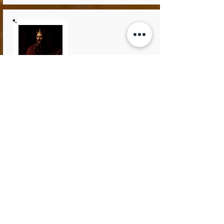
BRAGI
Mungu wa Asgard
Bragi mungu mkali wa mashairi huko
Norse .. Huenda Bragi alishiriki sifa zake
na mwanaharakati wa kihistoria wa
karne ya 9 Bragi Boddason, ambaye
mwenyewe huenda alihudumu katika
mahakama za Ragnar Lodbrok na
Björn Ironside huko Hauge. mungu
Bragi alitambuliwa kama bard ya
Valhalla, ukumbi mzuri wa Odin