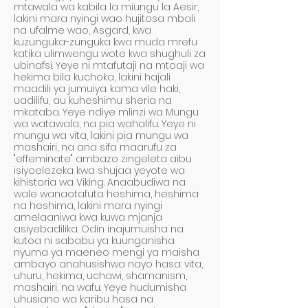
mtawala wa kabila la miungu la Aesir,
lakini mara nyingi wao hujitosa mbali
na ufalme wao, Asgard, kwa
kuzunguka-zunguka kwa muda mrefu
katika ulimwengu wote kwa shughuli za
ubinafsi. Yeye ni mtafutaji na mtoaji wa
hekima bila kuchoka, lakini hajali
maadili ya jumuiya.​​ kama vile haki,
uadilifu, au kuheshimu sheria na
mkataba. Yeye ndiye mlinzi wa Mungu
wa watawala, na pia wahalifu. Yeye ni
mungu wa vita, lakini pia mungu wa
mashairi, na ana sifa maarufu za
"effeminate" ambazo zingeleta aibu
isiyoelezeka kwa shujaa yeyote wa
kihistoria wa Viking. Anaabudiwa na
wale wanaotafuta heshima, heshima
na heshima, lakini mara nyingi
amelaaniwa kwa kuwa mjanja
asiyebadilika. Odin inajumuisha na
kutoa ni sababu ya kuunganisha
nyuma ya maeneo mengi ya maisha
ambayo anahusishwa nayo hasa: vita,
uhuru, hekima, uchawi, shamanism,
mashairi, na wafu. Yeye hudumisha
uhusiano wa karibu hasa na