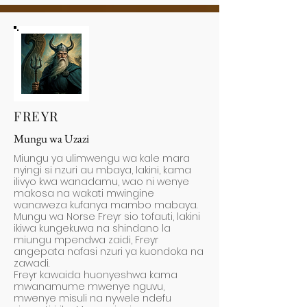
FREYR
Mungu wa Uzazi
Miungu ya ulimwengu wa kale mara
nyingi si nzuri au mbaya, lakini, kama
ilivyo kwa wanadamu, wao ni wenye
makosa na wakati mwingine
wanaweza kufanya mambo mabaya.
Mungu wa Norse Freyr sio tofauti, lakini
ikiwa kungekuwa na shindano la
miungu mpendwa zaidi, Freyr
angepata nafasi nzuri ya kuondoka na
zawadi.
Freyr kawaida huonyeshwa kama
mwanamume mwenye nguvu,
mwenye misuli na nywele ndefu