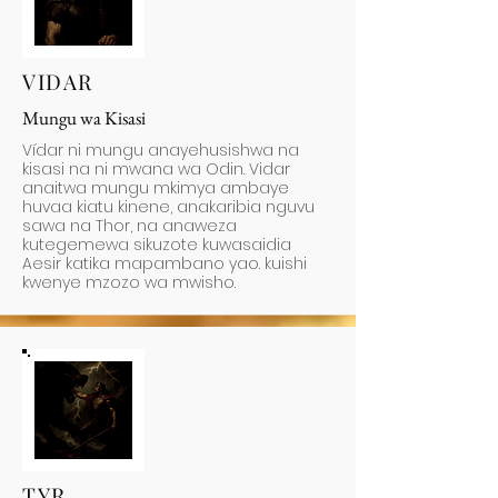
VIDAR
Mungu wa Kisasi
Vídar ni mungu anayehusishwa na
kisasi na ni mwana wa Odin. Vidar
anaitwa mungu mkimya ambaye
huvaa kiatu kinene, anakaribia nguvu
sawa na Thor, na anaweza
kutegemewa sikuzote kuwasaidia
Aesir katika mapambano yao. kuishi
kwenye mzozo wa mwisho.
TYR