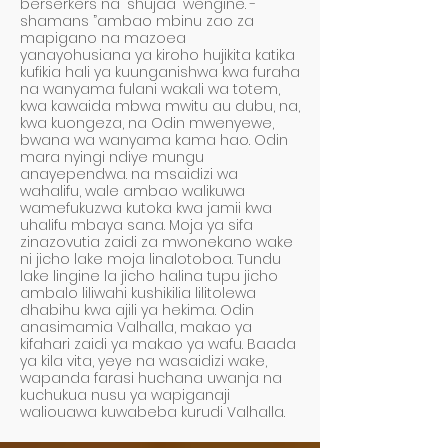
berserkers na "shujaa" wengine. -
shamans ”ambao mbinu zao za
mapigano na mazoea
yanayohusiana ya kiroho hujikita katika
kufikia hali ya kuunganishwa kwa furaha
na wanyama fulani wakali wa totem,
kwa kawaida mbwa mwitu au dubu, na,
kwa kuongeza, na Odin mwenyewe,
bwana wa wanyama kama hao. Odin
mara nyingi ndiye mungu
anayependwa. na msaidizi wa
wahalifu, wale ambao walikuwa
wamefukuzwa kutoka kwa jamii kwa
uhalifu mbaya sana. Moja ya sifa
zinazovutia zaidi za mwonekano wake
ni jicho lake moja linalotoboa. Tundu
lake lingine la jicho halina tupu jicho
ambalo liliwahi kushikilia lilitolewa
dhabihu kwa ajili ya hekima. Odin
anasimamia Valhalla, makao ya
kifahari zaidi ya makao ya wafu. Baada
ya kila vita, yeye na wasaidizi wake,
wapanda farasi huchana uwanja na
kuchukua nusu ya wapiganaji
waliouawa kuwabeba kurudi Valhalla.