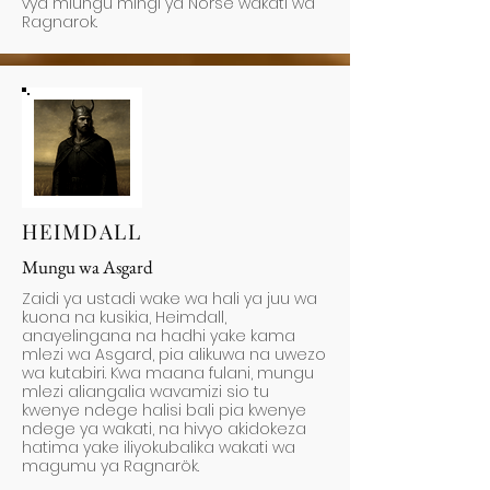
vya miungu mingi ya Norse wakati wa
Ragnarok.
HEIMDALL
Mungu wa Asgard
Zaidi ya ustadi wake wa hali ya juu wa
kuona na kusikia, Heimdall,
anayelingana na hadhi yake kama
mlezi wa Asgard, pia alikuwa na uwezo
wa kutabiri. Kwa maana fulani, mungu
mlezi aliangalia wavamizi sio tu
kwenye ndege halisi bali pia kwenye
ndege ya wakati, na hivyo akidokeza
hatima yake iliyokubalika wakati wa
magumu ya Ragnarök.