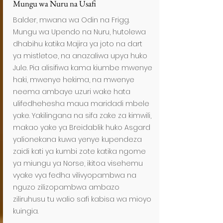
Mungu wa Nuru na Usafi
Balder, mwana wa Odin na Frigg.
Mungu wa Upendo na Nuru, hutolewa
dhabihu katika Majira ya joto na dart
ya mistletoe, na anazaliwa upya huko
Jule. Pia alisifiwa kama kiumbe mwenye
haki, mwenye hekima, na mwenye
neema ambaye uzuri wake hata
ulifedhehesha maua maridadi mbele
yake. Yakilingana na sifa zake za kimwili,
makao yake ya Breidablik huko Asgard
yalionekana kuwa yenye kupendeza
zaidi kati ya kumbi zote katika ngome
ya miungu ya Norse, ikitoa visehemu
vyake vya fedha vilivyopambwa na
nguzo zilizopambwa ambazo
ziliruhusu tu walio safi kabisa wa mioyo
kuingia.