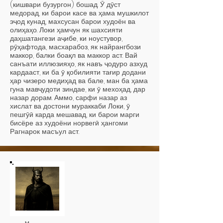
(кишвари бузургон) бошад. Ӯ дӯст
медорад, ки барои касе ва ҳама мушкилот
эҷод кунад, махсусан барои худоён ва
олиҳаҳо. Локи ҳамчун як шахсияти
даҳшатангези аҷибе, ки ноустувор,
рӯҳафтода, масхарабоз, як найрангбози
маккор, балки боақл ва маккор аст. Вай
санъати иллюзияҳо, як навъ ҷодуро азхуд
кардааст, ки ба ӯ қобилияти тағир додани
ҳар чизеро медиҳад ва бале, ман ба ҳама
гуна мавҷудоти зиндае, ки ӯ мехоҳад, дар
назар дорам. Аммо, сарфи назар аз
хислат ва достони мураккаби Локи, ӯ
пешгӯӣ карда мешавад, ки барои марги
бисёре аз худоёни норвегӣ ҳангоми
Рагнарок масъул аст.