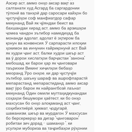
Аэсир аст, аммо онҳо аксар вақт аз
салтанати худ Асгард ба саргардонии
тӯлонӣ ва танҳоӣ дар саросари кайҳон бо
ҷустуҷӯҳои соф манфиатдор сафар
мекунанд. Вай як ҷӯяндаи беист ва
бахшандаи хирад аст, аммо ба арзишҳои
ҷомеа чандон эътибор намедиҳад.​​ ба
монанди адолат, адолат ё эҳтиром ба
қонун ва конвенсия. Ӯ сарпарасти илоҳии
ҳокимон ва инчунин ғайриқонунӣ аст. Вай
як худои ҷанг аст, балки худои шеър аст
ва ӯ дорои хислатҳои барҷастаи "занона"
мебошад, ки барои ҳар як ҷанговари
таърихии Викинг хиҷилҳои бебаҳо
меоранд. Ӯро онҳое, ки дар ҷустуҷӯи
эътибор, шаъну шараф ва ашрофпарастӣ
мепарастанд, мепарастиданд, аммо аксар
вақт ӯро барои як найрангбозӣ лаънат
мекунанд. Один омили муттаҳидкунандаи
соҳаҳои бешумори ҳаётест, ки бо онҳо
махсусан бо онҳо алоқаманд аст: ҷанг,
соҳибихтиёрӣ, ҳикмат, ҷодугарӣ,
шаманизм, шеър ва мурдагон. Ӯ махсусан
бо берсеркерҳо ва дигар "ҷанговарон"
робитаи зич дорад. - шаманҳо ", ки
усулҳои мубориза ва таҷрибаҳои рӯҳонии