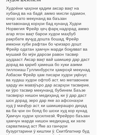
Худоёни ҷаҳони қадим аксар вақт на
хубанд ва на бадӣ, аммо мисли одамон,
онҳо хато мекунанд ва баъзан
метавонанд корҳои бад кунанд. Худои
Норвегия Фрейр ҳеҷ фарқ надорад, аммо
агар ягон вақт барои худои маҳбуб
рақобате вуҷуд дошта бошад, Фрейр
имкони хуби рафтан бо ҷоизаро дошт.
Фрейр одатан ҳамчун марди боқувват ва
мушакӣ бо мӯи дарози равон тасвир
шудааст. Аксар вақт вай шамшер дар даст
дорад ва қариб ҳамеша бо хуки азими
тиллоиаш Гуллинбурсти ҳамроҳӣ мекунад.
Азбаски Фрейр ҳам писари худои уқёнус
ва худаш худои офтоб аст, мо метавонем
ҳарду ин мавзӯъро дар асарҳои тасвирие,
ки ӯро тасвир мекунанд, бубинем. Баъзе
тасвирҳо нишон медиҳанд, ки ӯ дар даст
шох дорад, зеро дар яке аз афсонаҳои
худ ӯ маҷбур аст, ки шамшерашро диҳад
ва ба ҷои он бояд бо шохи худ кор кунад.
Ҳамчун худои ҳосилхезӣ, Фрейрро баъзан
ҳамчун марде нишон медиҳанд, ки хеле
сарватманд аст Яке аз ганҷҳои
бузургтарини ӯ киштии ӯ, Скитблатнир буд.