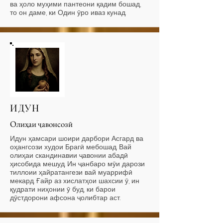
ва ҳоло муҳими пантеони қадим бошад,
то он даме, ки Один ӯро иваз кунад.
ИДУН
Олиҳаи ҷавонсозӣ
Идун ҳамсари шоири дарбори Асгард ва
оҳангсози худои Брагӣ мебошад. Вай
олиҳаи скандинавии ҷавонии абадӣ
ҳисобида мешуд. Ин ҷанбаро мӯи дарози
тиллоии ҳайратангези вай муаррифӣ
мекард. Ғайр аз хислатҳои шахсии ӯ, ин
қудрати ниҳонии ӯ буд, ки барои
дӯстдорони афсона ҷолибтар аст.