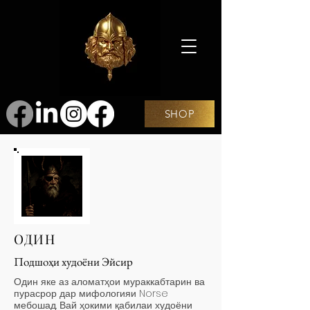
SHOP
ОДИН
Подшоҳи худоёни Эйсир
Один яке аз аломатҳои мураккабтарин ва
пурасрор дар мифологияи Norse
мебошад. Вай ҳокими қабилаи худоёни