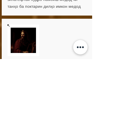
танҳо ба поктарин дилҳо имкон медод.
БРАГИ
Худои Асгард
Браги худои скальдикии шеър дар забони
норвегӣ .. Браги эҳтимолан хислатҳоро бо
барди таърихии асри 9 Браги Боддасон,
ки худаш шояд дар судҳои Рагнар
Лодброк ва Бёрн Айронсайд дар Ҳоҷ
хидмат мекард, мубодила мекард. Худои
Браги ҳамчун барди Валҳалла, толори