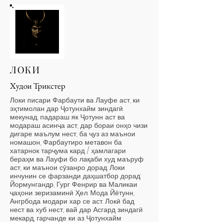
ЛОКИ
Худои Трикстер
Локи писари Фарбаути ва Лауфе аст, ки
эҳтимолан дар Ҷотунхайм зиндагӣ
мекунад, падараш як Ҷотунн аст ва
модараш асинҷа аст, дар бораи онҳо чизи
дигаре маълум нест, ба ҷуз аз маънои
номашон, Фарбаутиро метавон ба
хатарнок тарҷума кард / ҳамлагари
бераҳм ва Лауфи бо лақаби худ маъруф
аст, ки маънои сӯзанро дорад. Локи
инчунин се фарзанди даҳшатбор дорад:
Йормунгандр, Гург Фенрир ва Маликаи
ҷаҳони зеризаминӣ Ҳел. Мода Йётунн,
Ангрбода модари хар се аст. Локӣ бад
нест ва хуб нест, вай дар Асгард зиндагӣ
мекард, гарчанде ки аз Ҷотунхайм