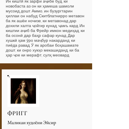
Ин киштӣ як зарфи аҷибе буд, ки
новобаста аз он ки ҳамеша шамоли
мусоид дошт. Аммо, ин бузургтарин
ҳиллаи он набуд: Скитблатнирро метавон
ба як ашёи ночизе, ки метавонад дар
дохили халта ҷойгир кунад, ҷамъ кард. Ин
киштии аҷиб ба Фрейр имкон медиҳад, ки
ба осонӣ дар баҳр сафар кунад. Дар
хушкӣ ҳам ӯро маҷбур накарданд, ки
пиёда равад. Ӯ як аробаи боҳашамате
дошт, ки онро хукҳо мекашиданд, ки ба
ҳар ҷое ки мерафт, сулҳ меовард.
ФРИГГ
Маликаи худоёни Эйсир