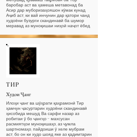
баробар аст ва ҳамеша метавонад ба
Асир дар муборизаҳояшон кӯмак кунад.
Аҷиб аст, ки вай инчунин дар қатори чанд
худоёни бузурги скандинавӣ ба шумор
меравад. аз муноқишаи ниҳоӣ наҷот ёбед.
ТИР
Худои Ҷанг
Илоҳи ҷанг ва шӯҳрати қаҳрамонӣ Тир
ҳамчун ҷасуртарин худоёни скандинавӣ
ҳисобида мешуд. Ва сарфи назар аз
робитаи ӯ бо ҷангҳо - махсусан
расмиятҳои муноқишаҳо, аз ҷумла
шартномаҳо, пайдоиши ӯ хеле мубрам
аст, бо он ки худо шояд яке аз қадимтарин