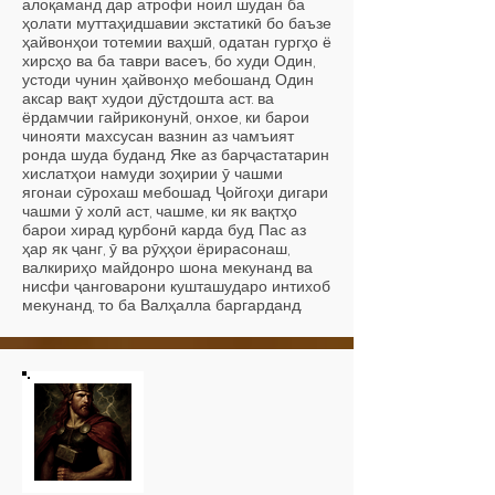
алоқаманд дар атрофи ноил шудан ба
ҳолати муттаҳидшавии экстатикӣ бо баъзе
ҳайвонҳои тотемии ваҳшӣ, одатан гургҳо ё
хирсҳо ва ба таври васеъ, бо худи Один,
устоди чунин ҳайвонҳо мебошанд. Один
аксар вақт худои дӯстдошта аст. ва
ёрдамчии гайриконунй, онхое, ки барои
чинояти махсусан вазнин аз чамъият
ронда шуда буданд. Яке аз барҷастатарин
хислатҳои намуди зоҳирии ӯ чашми
ягонаи сӯрохаш мебошад. Ҷойгоҳи дигари
чашми ӯ холӣ аст, чашме, ки як вақтҳо
барои хирад қурбонӣ карда буд. Пас аз
ҳар як ҷанг, ӯ ва рӯҳҳои ёрирасонаш,
валкириҳо майдонро шона мекунанд ва
нисфи ҷанговарони кушташударо интихоб
мекунанд, то ба Валҳалла баргарданд.