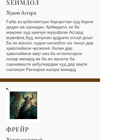
ХЕЙМДОЛ
Худои Асгард
Ғайр аз қобилиятҳои барҷастаи худ барои
дидан ва шунидан, Ҳеймдалл, ки ба
мақоми худ ҳамчун муҳофизи Асгард
мувофиқ буд, инчунин қудрати огоҳӣ дошт.
Ба як маъно, худои нигаҳбон на танҳо дар
ҳавопаймои ҷисмонӣ, балки дар
ҳавопаймои вақт низ ба истилогарон
назар мекард ва ба ин васила ба
сарнавишти қабулкардаи худ дар вақти
сахтиҳои Рагнарок ишора мекард.
ФРЕЙР
Худои ҳосилхезӣ