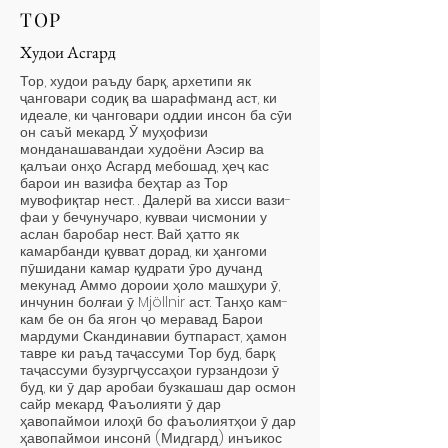
ТОР
Худои Асгард
Тор, худои раъду барқ, архетипи як
ҷанговари содиқ ва шарафманд аст, ки
идеале, ки ҷанговари оддии инсон ба сӯи
он саъй мекард. Ӯ муҳофизи
монданашавандаи худоёни Аэсир ва
қалъаи онҳо Асгард мебошад, ҳеҷ кас
барои ин вазифа беҳтар аз Тор
мувофиқтар нест. . Далерй ва хисси вази-
фаи у бечунучаро, кувваи чисмонии у
аслан баробар нест. Вай ҳатто як
камарбанди қувват дорад, ки ҳангоми
пӯшидани камар қудрати ӯро дучанд
мекунад. Аммо дороии ҳоло машҳури ӯ,
инчунин болғаи ӯ Mjöllnir аст. Танҳо кам-
кам бе он ба ягон ҷо меравад. Барои
мардуми Скандинавии бутпараст, ҳамон
тавре ки раъд таҷассуми Тор буд, барқ
таҷассуми бузургҷуссаҳои гурзандози ӯ
буд, ки ӯ дар аробаи бузкашаш дар осмон
сайр мекард. Фаъолияти ӯ дар
ҳавопаймои илоҳӣ бо фаъолиятҳои ӯ дар
ҳавопаймои инсонӣ (Мидгард) инъикос