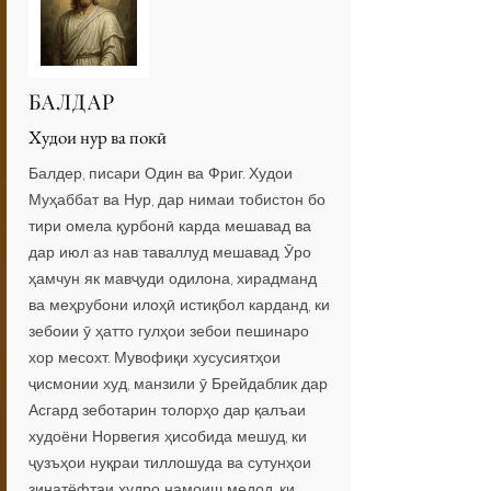
БАЛДАР
Худои нур ва покӣ
Балдер, писари Один ва Фриг. Худои
Муҳаббат ва Нур, дар нимаи тобистон бо
тири омела қурбонӣ карда мешавад ва
дар июл аз нав таваллуд мешавад. Ӯро
ҳамчун як мавҷуди одилона, хирадманд
ва меҳрубони илоҳӣ истиқбол карданд, ки
зебоии ӯ ҳатто гулҳои зебои пешинаро
хор месохт. Мувофиқи хусусиятҳои
ҷисмонии худ, манзили ӯ Брейдаблик дар
Асгард зеботарин толорҳо дар қалъаи
худоёни Норвегия ҳисобида мешуд, ки
ҷузъҳои нуқраи тиллошуда ва сутунҳои
зинатёфтаи худро намоиш медод, ки