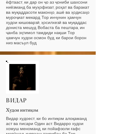
ёфтааст, ки дар он ҷо аз ҷониби шахсони
ниёзманд ба муҳофизат, роҳат ва баракат
ва муқаддасоти маконҳо, ашё ва ҳодисаҳо
муроҷиат мекард. Тор инчунин ҳамчун
худои кишоварзӣ, ҳосилхезӣ ва муқаддас
дониста мешуд. Вобаста ба пештара, ин
ҷанба эҳтимол тамдиди нақши Тор
ҳамчун худои осмон буд, ки барои борон
низ масъул буд.
ВИДАР
Худои интиқом
Видар худоест, ки бо интиқом алоқаманд
аст ва писари Один аст. Видарро худои
хомуш меноманд, ки пойафзоли ғафс
мепӯшад, қуввааш тақрибан ба Тор