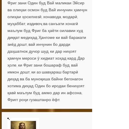
Фриг зани Один буд. Вай маликаи Эйсир
ва олиҳаи осмон буд. Вай инчунин ҳамчун
олиҳаи ҳосилхезӣ, хонавода, модарӣ,
муҳаббат, издивоҷ ва санъати хонагӣ
маълум буд. Фриг ба ҳаёти оилавии худ
диққат медиҳад. Ҳангоме ки вай баракати
зиёд дошт, вай инчунин бо дарди
даҳшатнок дучор шуд, ки дар ниҳоят
ҳамчун мероси ӯ хидмат хоҳад кард. Дар
ҳоле, ки Фриг зани бошараф буд, вай
имкон дошт, ки аз шавҳараш бартарӣ
диҳад ва ба муноқиша байни бегонагон
хотима диҳад. Один бо иродаи бениҳоят
қавӣ маълум буд, аммо дар ин афсона,
Фригг роҳи гузаштанро ёфт.