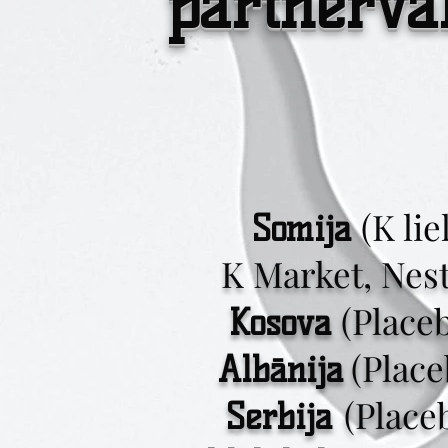
partnerval
(K lie
Somija
K Market, Nest
(Place
Kosova
(Plac
Albānija
(Place
Serbija