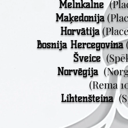
(Pl
Melnkalne
(Pla
Maķedonija
(Plac
Horvātija
Bosnija Hercegovina
(Spē
Šveice
(Nor
Norvēģija
(Rema 1
(S
Lihtenšteina