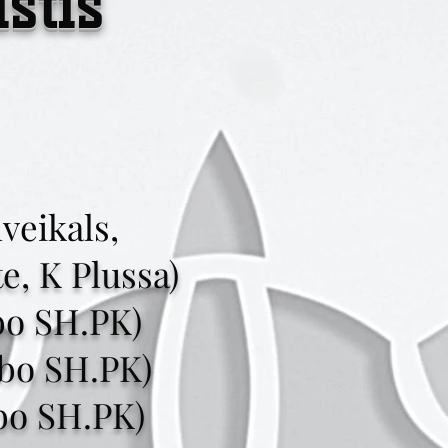
stis
lveikals,
e, K Plussa)
bo SH.PK)
ebo SH.PK)
bo SH.PK)