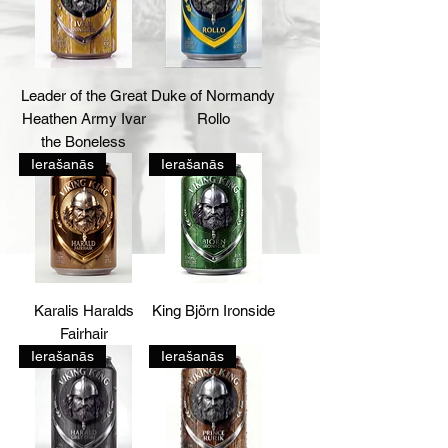
Leader of the Great
Duke of Normandy
Heathen Army Ivar
Rollo
the Boneless
Ierašanās
Ierašanās
Karalis Haralds
King Björn Ironside
Fairhair
Ierašanās
Ierašanās