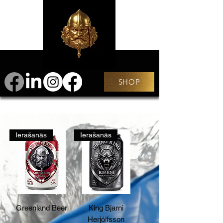
SHOP
Ierašanās
Ierašanās
Greenland Beer
King Bjarni
Herjólfsson