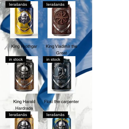
Ierašanās
Ierašanās
King Hrothgar
King Vladimir the
Great
in stock
in stock
King Harald
Floki the carpenter
Hardrada
Ierašanās
Ierašanās