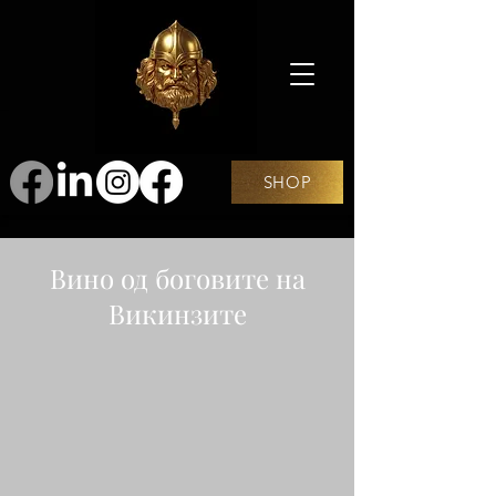
SHOP
Вино од боговите на
Викинзите