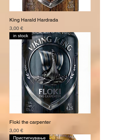
King Harald Hardrada
Price
3,00 €
in stock
Floki the carpenter
Price
3,00 €
Пристигнување