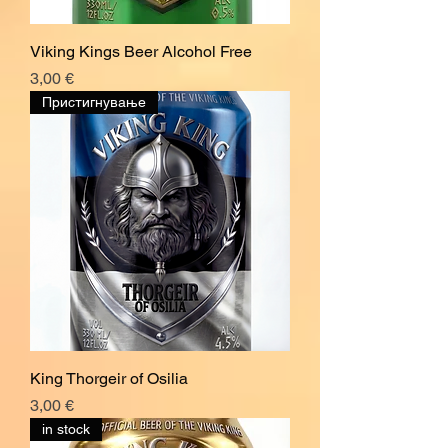
Viking Kings Beer Alcohol Free
Price
3,00 €
Пристигнување
King Thorgeir of Osilia
Price
3,00 €
in stock