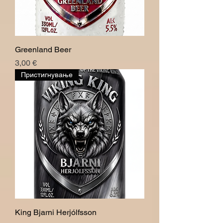
Greenland Beer
Price
3,00 €
Пристигнување
King Bjarni Herjólfsson