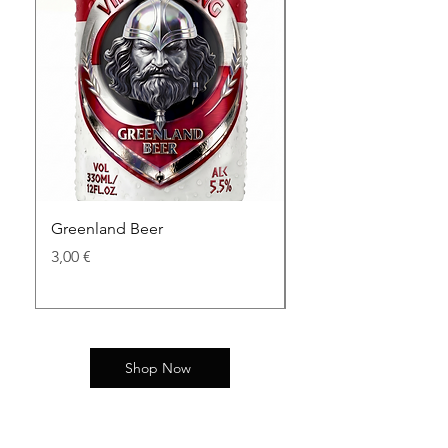
Greenland Beer
King Bjarni Herjólfs
Price
Price
3,00 €
3,00 €
Shop Now