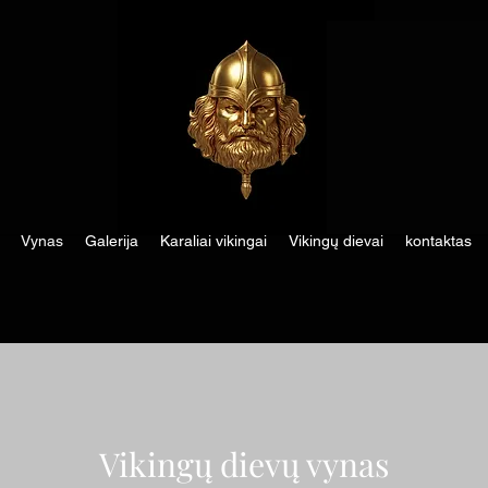
Vynas
Galerija
Karaliai vikingai
Vikingų dievai
kontaktas
Vikingų dievų vynas