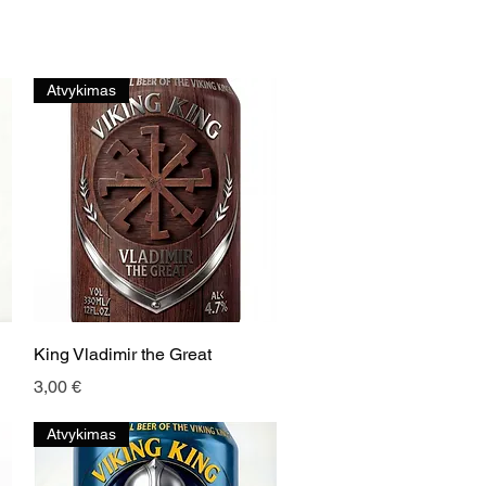
Atvykimas
Greita peržiūra
King Vladimir the Great
Kaina
3,00 €
Atvykimas