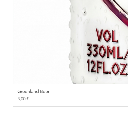
Greenland Beer
Kaina
3,00 €