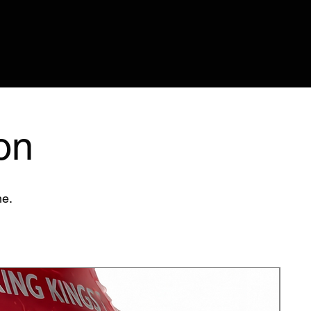
on
me.