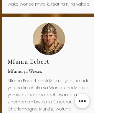
wake wonse mwa kutsatira njira yakale.
Mfumu Ecbert
Mfumu ya Wessex
Mfumu Ecbert anali Mfumu yadziko ndi
yofuna kutchuka ya Wessex ndi Mercia,
yomwe zaka zake zachinyamata
zinathera m'bwalo la Emperor
Charlemagne. Munthu wofuna
kutchuka komanso womasuka
wamphamvu, wodziwa zambiri
komanso wofunitsitsa kugwiritsa