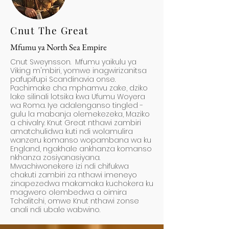
Cnut The Great
Mfumu ya North Sea Empire
Cnut Sweynsson. Mfumu yaikulu ya
Viking m'mbiri, yomwe inagwirizanitsa
pafupifupi Scandinavia onse.
Pachimake cha mphamvu zake, dziko
lake silinali lotsika kwa Ufumu Woyera
wa Roma. Iye adalenganso tingled -
gulu la mabanja olemekezeka, Maziko
a chivalry. Knut Great nthawi zambiri
amatchulidwa kuti ndi wolamulira
wanzeru komanso wopambana wa ku
England, ngakhale ankhanza komanso
nkhanza zosiyanasiyana.
Mwachiwonekere izi ndi chifukwa
chakuti zambiri za nthawi imeneyo
zinapezedwa makamaka kuchokera ku
magwero olembedwa a oimira
Tchalitchi, omwe Knut nthawi zonse
anali ndi ubale wabwino.