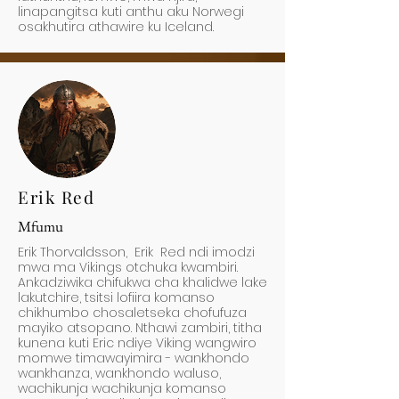
linapangitsa kuti anthu aku Norwegi
osakhutira athawire ku Iceland.
Erik Red
Mfumu
Erik Thorvaldsson, Erik Red ndi imodzi
mwa ma Vikings otchuka kwambiri.
Ankadziwika chifukwa cha khalidwe lake
lakutchire, tsitsi lofiira komanso
chikhumbo chosaletseka chofufuza
mayiko atsopano. Nthawi zambiri, titha
kunena kuti Eric ndiye Viking wangwiro
momwe timawayimira - wankhondo
wankhanza, wankhondo waluso,
wachikunja wachikunja komanso