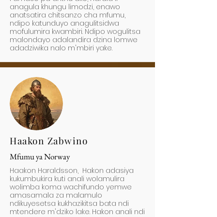
anagula khungu limodzi, enawo
anatsatira chitsanzo cha mfumu,
ndipo katunduyo anagulitsidwa
mofulumira kwambiri. Ndipo wogulitsa
malondayo adalandira dzina lomwe
adadziwika nalo m'mbiri yake.
Haakon Zabwino
Mfumu ya Norway
Haakon Haraldsson, Hakon adasiya
kukumbukira kuti anali wolamulira
wolimba koma wachifundo yemwe
amasamala za malamulo
ndikuyesetsa kukhazikitsa bata ndi
mtendere m'dziko lake. Hakon anali ndi