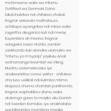
mchimwene wake wa mfumu
Gottfried wa Denmark. Dzina
lakutchulidwa ndi chifukwa chakuti
Ragnar ankavala mathalauza
achikopa opangidwa ndi mkazi wake
Lagertha akuganiza kuti ndi mwayi.
Kuyambira ali mwana, Ragnar
adagwira nawo ntchito zambiri
zankhondo kuti alandire ulamuliro wa
"mfumu ya m'nyanja" yayikulu. Anali
wothamanga kwambiri wa Viking.
Munthu wolemekezeka, iye
anakwaniritsa zonse yekha - chifukwa
cha luso usilikali ndi kulimba mtima.
Atapeza chuma chambiri pankhondo,
Ragnar waphatikiza ufumu wake,
atatenga gawo la mayiko aku Danish
ndi Sweden. Komabe, iye anakhalabe
wachifwamba mumtima mwake.