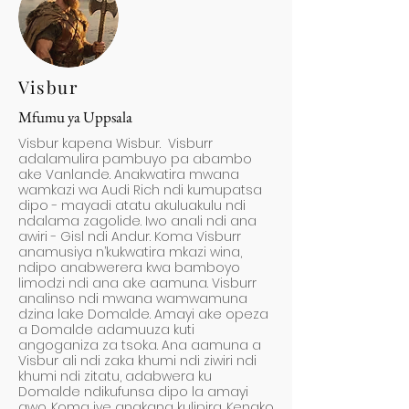
Visbur
Mfumu ya Uppsala
Visbur kapena Wisbur. Visburr
adalamulira pambuyo pa abambo
ake Vanlande. Anakwatira mwana
wamkazi wa Audi Rich ndi kumupatsa
dipo - mayadi atatu akuluakulu ndi
ndalama zagolide. Iwo anali ndi ana
awiri - Gisl ndi Andur. Koma Visburr
anamusiya n’kukwatira mkazi wina,
ndipo anabwerera kwa bamboyo
limodzi ndi ana ake aamuna. Visburr
analinso ndi mwana wamwamuna
dzina lake Domalde. Amayi ake opeza
a Domalde adamuuza kuti
angoganiza za tsoka. Ana aamuna a
Visbur ali ndi zaka khumi ndi ziwiri ndi
khumi ndi zitatu, adabwera ku
Domalde ndikufunsa dipo la amayi
awo. Koma iye anakana kulipira. Kenako