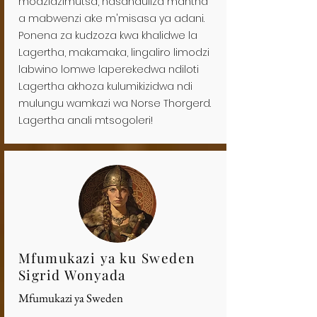
modzidzimutsa, nasanduliza mantha
a mabwenzi ake m'misasa ya adani.
Ponena za kudzoza kwa khalidwe la
Lagertha, makamaka, lingaliro limodzi
labwino lomwe laperekedwa ndiloti
Lagertha akhoza kulumikizidwa ndi
mulungu wamkazi wa Norse Thorgerd.
Lagertha anali mtsogoleri!
Mfumukazi ya ku Sweden
Sigrid Wonyada
Mfumukazi ya Sweden