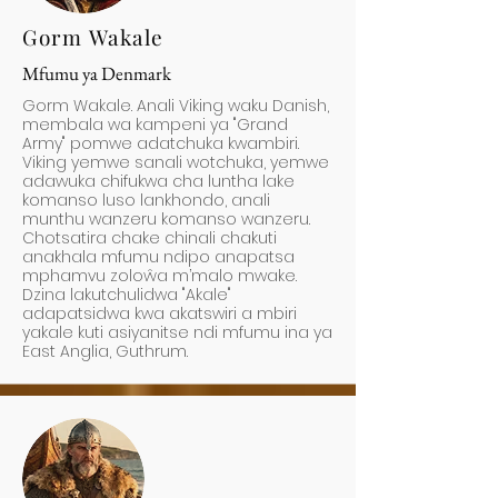
Gorm Wakale
Mfumu ya Denmark
Gorm Wakale. Anali Viking waku Danish,
membala wa kampeni ya "Grand
Army" pomwe adatchuka kwambiri.
Viking yemwe sanali wotchuka, yemwe
adawuka chifukwa cha luntha lake
komanso luso lankhondo, anali
munthu wanzeru komanso wanzeru.
Chotsatira chake chinali chakuti
anakhala mfumu ndipo anapatsa
mphamvu zoloŵa m’malo mwake.
Dzina lakutchulidwa "Akale"
adapatsidwa kwa akatswiri a mbiri
yakale kuti asiyanitse ndi mfumu ina ya
East Anglia, Guthrum.