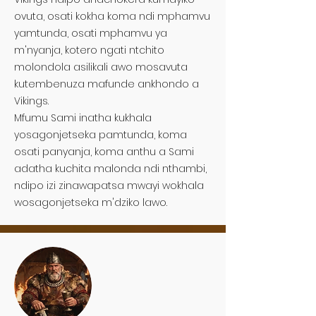
ovuta, osati kokha koma ndi mphamvu
yamtunda, osati mphamvu ya
m'nyanja, kotero ngati ntchito
molondola asilikali awo mosavuta
kutembenuza mafunde ankhondo a
Vikings.
Mfumu Sami inatha kukhala
yosagonjetseka pamtunda, koma
osati panyanja, koma anthu a Sami
adatha kuchita malonda ndi nthambi,
ndipo izi zinawapatsa mwayi wokhala
wosagonjetseka m'dziko lawo.