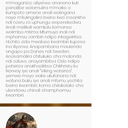
m’maganizo; aliyense ananena kuti
panalibe wolamulira m’maiko a
Kumpoto amene anali wolingana
naye m’kulingalira bwino kwa zosankha
ndi nzeru za uphungu woperekedwa.
Anali msilikali wamkulu komanso
wolimba mtima. Mfumuyo inali ndi
mphamvu zambiri ndipo inkagwiritsa
ntchito zida mwaluso kwambiri kuposa
ina iliyonse. Anapambana maulendo
angapo pa Danes ndi Sweden.
Anasamalira chitukuko cha malonda
ndi zaluso, anayambitsa Oslo ndipo
potsiriza anakhazikitsa Chikhristu ku
Norway. Iye anali "Viking wotsiriza",
yemwe moyo wake ukufanana ndi
wofuna buku. Iye anali mfumu yochita
bwino kwambiri, koma chilakolako cha
ulendowu chinali champhamvu
kwambiri.