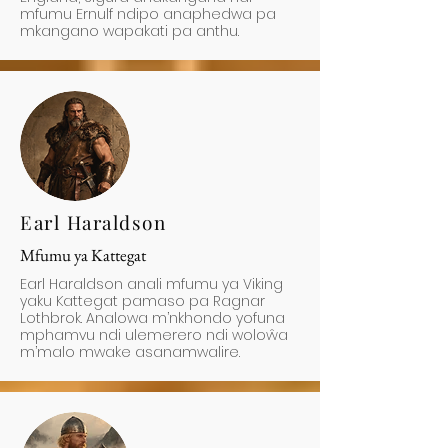
mfumu Ernulf ndipo anaphedwa pa
mkangano wapakati pa anthu.
Earl Haraldson
Mfumu ya Kattegat
Earl Haraldson anali mfumu ya Viking
yaku Kattegat pamaso pa Ragnar
Lothbrok. Analowa m’nkhondo yofuna
mphamvu ndi ulemerero ndi woloŵa
m’malo mwake asanamwalire.