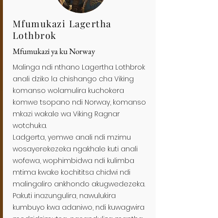
Mfumukazi Lagertha
Lothbrok
Mfumukazi ya ku Norway
Malinga ndi nthano Lagertha Lothbrok
anali dziko la chishango cha Viking
komanso wolamulira kuchokera
komwe tsopano ndi Norway, komanso
mkazi wakale wa Viking Ragnar
wotchuka.
Ladgerta, yemwe anali ndi mzimu
wosayerekezeka ngakhale kuti anali
wofewa, wophimbidwa ndi kulimba
mtima kwake kochititsa chidwi ndi
malingaliro ankhondo akugwedezeka.
Pakuti inazungulira, nawulukira
kumbuyo kwa adaniwo, ndi kuwagwira