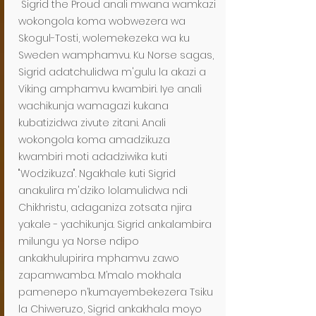
Sigrid the Proud anali mwana wamkazi
wokongola koma wobwezera wa
Skogul-Tosti, wolemekezeka wa ku
Sweden wamphamvu. Ku Norse sagas,
Sigrid adatchulidwa m'gulu la akazi a
Viking amphamvu kwambiri. Iye anali
wachikunja wamagazi kukana
kubatizidwa zivute zitani. Anali
wokongola koma amadzikuza
kwambiri moti adadziwika kuti
"Wodzikuza". Ngakhale kuti Sigrid
anakulira m'dziko lolamulidwa ndi
Chikhristu, adaganiza zotsata njira
yakale - yachikunja. Sigrid ankalambira
milungu ya Norse ndipo
ankakhulupirira mphamvu zawo
zapamwamba. M’malo mokhala
pamenepo n’kumayembekezera Tsiku
la Chiweruzo, Sigrid ankakhala moyo