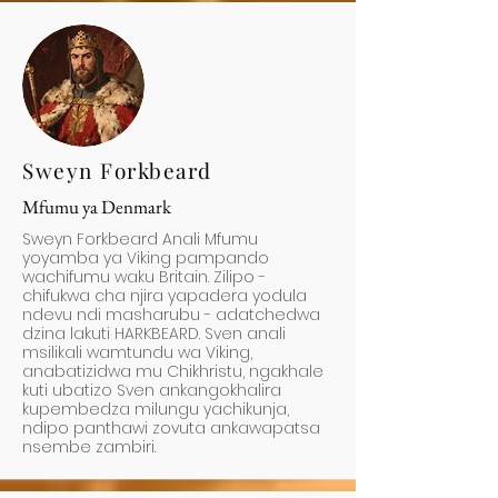
Sweyn Forkbeard
Mfumu ya Denmark
Sweyn Forkbeard Anali Mfumu
yoyamba ya Viking pampando
wachifumu waku Britain. Zilipo -
chifukwa cha njira yapadera yodula
ndevu ndi masharubu - adatchedwa
dzina lakuti HARKBEARD. Sven anali
msilikali wamtundu wa Viking,
anabatizidwa mu Chikhristu, ngakhale
kuti ubatizo Sven ankangokhalira
kupembedza milungu yachikunja,
ndipo panthawi zovuta ankawapatsa
nsembe zambiri.