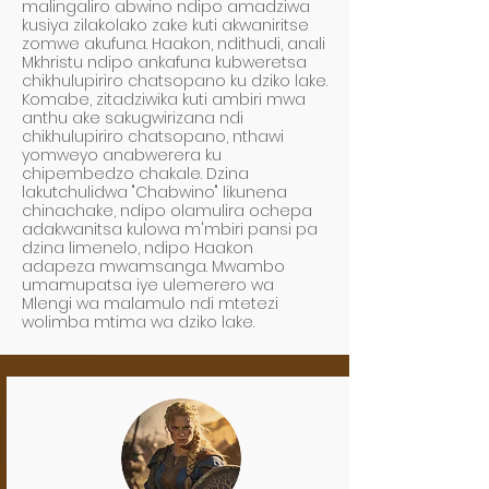
malingaliro abwino ndipo amadziwa
kusiya zilakolako zake kuti akwaniritse
zomwe akufuna. Haakon, ndithudi, anali
Mkhristu ndipo ankafuna kubweretsa
chikhulupiriro chatsopano ku dziko lake.
Komabe, zitadziwika kuti ambiri mwa
anthu ake sakugwirizana ndi
chikhulupiriro chatsopano, nthawi
yomweyo anabwerera ku
chipembedzo chakale. Dzina
lakutchulidwa "Chabwino" likunena
chinachake, ndipo olamulira ochepa
adakwanitsa kulowa m'mbiri pansi pa
dzina limenelo, ndipo Haakon
adapeza mwamsanga. Mwambo
umamupatsa iye ulemerero wa
Mlengi wa malamulo ndi mtetezi
wolimba mtima wa dziko lake.