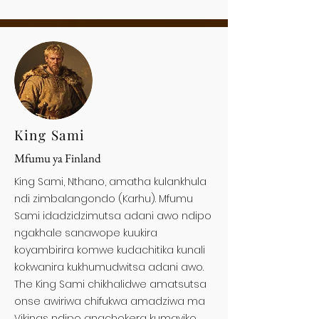
King Sami
Mfumu ya Finland
King Sami, Nthano, amatha kulankhula
ndi zimbalangondo (Karhu). Mfumu
Sami idadzidzimutsa adani awo ndipo
ngakhale sanawope kuukira
koyambirira komwe kudachitika kunali
kokwanira kukhumudwitsa adani awo.
The King Sami chikhalidwe amatsutsa
onse awiriwa chifukwa amadziwa ma
Vikings ndipo anachokera kumayiko