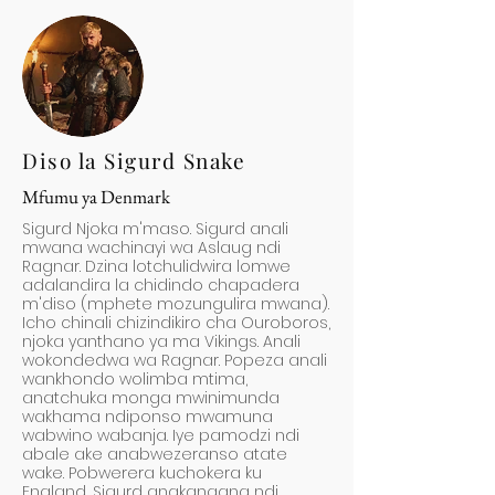
Diso la Sigurd Snake
Mfumu ya Denmark
Sigurd Njoka m'maso. Sigurd anali
mwana wachinayi wa Aslaug ndi
Ragnar. Dzina lotchulidwira lomwe
adalandira la chidindo chapadera
m'diso (mphete mozungulira mwana).
Icho chinali chizindikiro cha Ouroboros,
njoka yanthano ya ma Vikings. Anali
wokondedwa wa Ragnar. Popeza anali
wankhondo wolimba mtima,
anatchuka monga mwinimunda
wakhama ndiponso mwamuna
wabwino wabanja. Iye pamodzi ndi
abale ake anabwezeranso atate
wake. Pobwerera kuchokera ku
England, Sigurd anakangana ndi