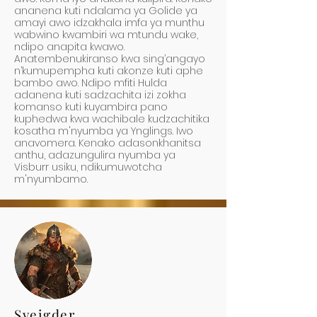
ananena kuti ndalama ya Golide ya
amayi awo idzakhala imfa ya munthu
wabwino kwambiri wa mtundu wake,
ndipo anapita kwawo.
Anatembenukiranso kwa sing’angayo
n’kumupempha kuti akonze kuti aphe
bambo awo. Ndipo mfiti Hulda
adanena kuti sadzachita izi zokha
komanso kuti kuyambira pano
kuphedwa kwa wachibale kudzachitika
kosatha m'nyumba ya Ynglings. Iwo
anavomera. Kenako adasonkhanitsa
anthu, adazungulira nyumba ya
Visburr usiku, ndikumuwotcha
m'nyumbamo.
Sveigder