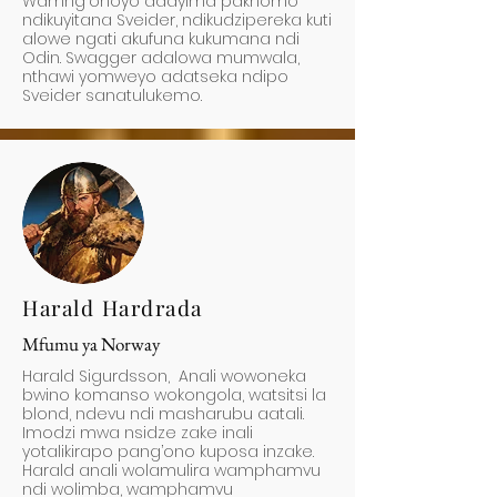
Wamng'onoyo adayima pakhomo
ndikuyitana Sveider, ndikudzipereka kuti
alowe ngati akufuna kukumana ndi
Odin. Swagger adalowa mumwala,
nthawi yomweyo adatseka ndipo
Sveider sanatulukemo.
Harald Hardrada
Mfumu ya Norway
Harald Sigurdsson, Anali wowoneka
bwino komanso wokongola, watsitsi la
blond, ndevu ndi masharubu aatali.
Imodzi mwa nsidze zake inali
yotalikirapo pang’ono kuposa inzake.
Harald anali wolamulira wamphamvu
ndi wolimba, wamphamvu