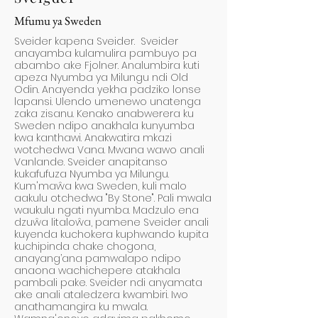
Mfumu ya Sweden
Sveider kapena Sveider. Sveider
anayamba kulamulira pambuyo pa
abambo ake Fjolner. Analumbira kuti
apeza Nyumba ya Milungu ndi Old
Odin. Anayenda yekha padziko lonse
lapansi. Ulendo umenewo unatenga
zaka zisanu. Kenako anabwerera ku
Sweden ndipo anakhala kunyumba
kwa kanthawi. Anakwatira mkazi
wotchedwa Vana. Mwana wawo anali
Vanlande. Sveider anapitanso
kukafufuza Nyumba ya Milungu.
Kum'maŵa kwa Sweden, kuli malo
aakulu otchedwa "By Stone". Pali mwala
waukulu ngati nyumba. Madzulo ena
dzuŵa litaloŵa, pamene Sveider anali
kuyenda kuchokera kuphwando kupita
kuchipinda chake chogona,
anayang’ana pamwalapo ndipo
anaona wachichepere atakhala
pambali pake. Sveider ndi anyamata
ake anali ataledzera kwambiri. Iwo
anathamangira ku mwala.