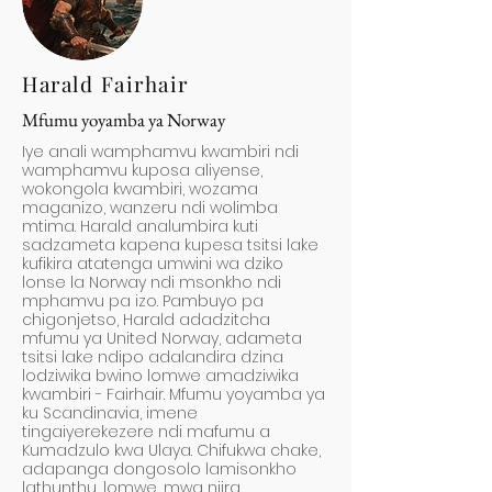
Harald Fairhair
Mfumu yoyamba ya Norway
Iye anali wamphamvu kwambiri ndi
wamphamvu kuposa aliyense,
wokongola kwambiri, wozama
maganizo, wanzeru ndi wolimba
mtima. Harald analumbira kuti
sadzameta kapena kupesa tsitsi lake
kufikira atatenga umwini wa dziko
lonse la Norway ndi msonkho ndi
mphamvu pa izo. Pambuyo pa
chigonjetso, Harald adadzitcha
mfumu ya United Norway, adameta
tsitsi lake ndipo adalandira dzina
lodziwika bwino lomwe amadziwika
kwambiri - Fairhair. Mfumu yoyamba ya
ku Scandinavia, imene
tingaiyerekezere ndi mafumu a
Kumadzulo kwa Ulaya. Chifukwa chake,
adapanga dongosolo lamisonkho
lathunthu, lomwe, mwa njira,