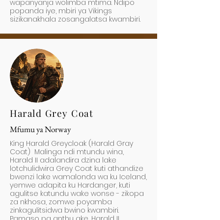
wapanyanja wolimba mtima. Ndipo
popanda iye, mbiri ya Vikings
sizikanakhala zosangalatsa kwambiri.
Harald Grey Coat
Mfumu ya Norway
King Harald Greycloak (Harald Gray
Coat) Malinga ndi mtundu wina,
Harald II adalandira dzina lake
lotchulidwira Grey Coat kuti athandize
bwenzi lake wamalonda wa ku Iceland,
yemwe adapita ku Hardanger, kuti
agulitse katundu wake wonse - zikopa
za nkhosa, zomwe poyamba
zinkagulitsidwa bwino kwambiri.
Pamaso pa anthu ake, Harald II