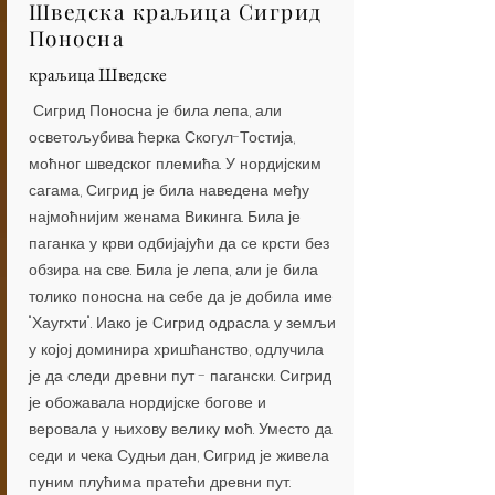
Шведска краљица Сигрид
Поносна
краљица Шведске
Сигрид Поносна је била лепа, али
осветољубива ћерка Скогул-Тостија,
моћног шведског племића. У нордијским
сагама, Сигрид је била наведена међу
најмоћнијим женама Викинга. Била је
паганка у крви одбијајући да се крсти без
обзира на све. Била је лепа, али је била
толико поносна на себе да је добила име
"Хаугхти". Иако је Сигрид одрасла у земљи
у којој доминира хришћанство, одлучила
је да следи древни пут - пагански. Сигрид
је обожавала нордијске богове и
веровала у њихову велику моћ. Уместо да
седи и чека Судњи дан, Сигрид је живела
пуним плућима пратећи древни пут.