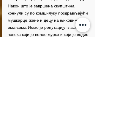
Након што је завршена скупштина,
кренули су по комшилуку поздрављајући
мушкарце, жене и децу на њиховим
имањима. Имао је репутацију гласног
човека који је волео журке и који је водио
прилично разуђен приватни живот.
Краљ Ерик је на сабору у Виборгу објавио
да су одлучили да иду на ходочашће у
Свету земљу.
Ерик је са великом дружином путовао
кроз Русију у Цариград где је био код
цара. Док је био тамо, разболео се, али је
ипак отишао бродом за Кипар. Умро је у
Пафосу на Кипру у јулу 1103.