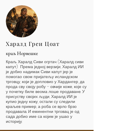
Харалд Греи Цоат
краљ Норвешке
Краљ Харалд Сиви огртач (Харалд сиви
капут) Према једној верзији, Харалд ИИ
је добио надимак Сиви капут јер је
помогао свом пријатељу исландском
трговцу, који је допловио у Хардангер, да
прода сву своју робу – овчије коже, које су
у почетку биле веома лоше продаване. У
присуству својих људи, Харалд ИИ је
купио једну кожу, остали су следили
краљев пример, а роба се врло брзо
продавала. И еминентни трговац је од
сада добио име са којим је ушао у
историју.