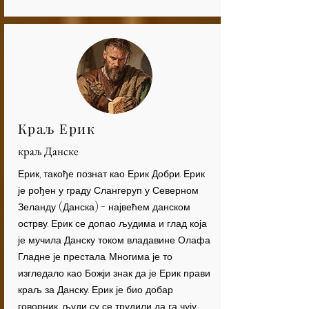
Краљ Ерик
краљ Данске
Ерик, такође познат као Ерик Добри. Ерик
је рођен у граду Слангеруп у Северном
Зеланду (Данска) - највећем данском
острву. Ерик се допао људима и глад која
је мучила Данску током владавине Олафа
Гладне је престала. Многима је то
изгледало као Божји знак да је Ерик прави
краљ за Данску. Ерик је био добар
говорник, људи су се трудили да га чују.