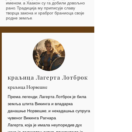
именом, а Хаакон су га добили довољно
рано. Традиција му приписује славу
творца закона и храброг браниоца своје
родне земље.
краљица Лагерта Лотброк
краљица Норвешке
Према легенди, Лагерта Лотброк је била
земља штита Викинга и владарка
данашње Норвешке, и некадашња супруга
чувеног Викинга Рагнара.
Лагерта, која је имала неупоредив дух