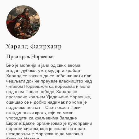
Харалд Фаирхаир
Први краљ Норвешке
Био је моћнији и јачи од свих, веома
згодан, дубоког ума, мудар и храбар.
Харалд се заклео да се неће шишати или
чешљати док не преузме власништво над
читавом Норвешком са порезима и моћи
над њом. После победе, Харалд се
прогласио краљем Уједињене Норвешке,
ошишао се и добио надимак по коме је
надалеко познат – Светлокоси. Први
скандинавски краљ, који се може
упоредити са краљевима Западне
Европе. Дакле, организовао је пуноправни
порески систем, који је, иначе, натерао
незадовољне Норвежане да масовно