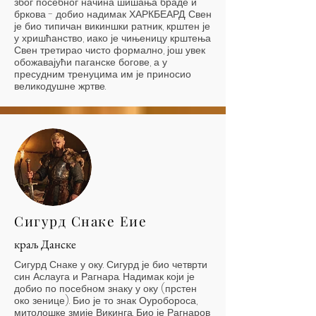
због посебног начина шишања браде и
бркова - добио надимак ХАРКБЕАРД. Свен
је био типичан викиншки ратник, крштен је
у хришћанство, иако је чињеницу крштења
Свен третирао чисто формално, још увек
обожавајући паганске богове, а у
пресудним тренуцима им је приносио
великодушне жртве.
Сигурд Снаке Еие
краљ Данске
Сигурд Снаке у оку. Сигурд је био четврти
син Аслауга и Рагнара. Надимак који је
добио по посебном знаку у оку (прстен
око зенице). Био је то знак Оуробороса,
митолошке змије Викинга. Био је Рагнаров