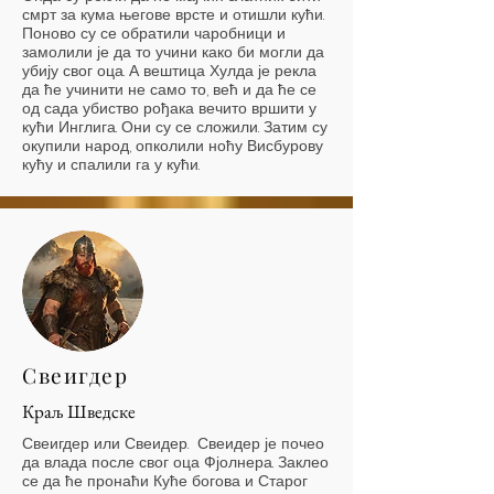
смрт за кума његове врсте и отишли кући.
Поново су се обратили чаробници и
замолили је да то учини како би могли да
убију свог оца. А вештица Хулда је рекла
да ће учинити не само то, већ и да ће се
од сада убиство рођака вечито вршити у
кући Инглига. Они су се сложили. Затим су
окупили народ, опколили ноћу Висбурову
кућу и спалили га у кући.
Свеигдер
Краљ Шведске
Свеигдер или Свеидер. Свеидер је почео
да влада после свог оца Фјолнера. Заклео
се да ће пронаћи Куће богова и Старог