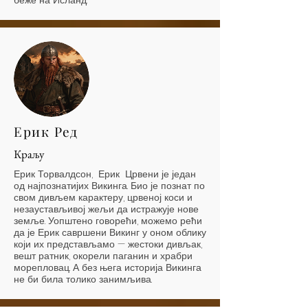
беже на Исланд.
Ерик Ред
Краљу
Ерик Торвалдсон, Ерик Црвени је један
од најпознатијих Викинга. Био је познат по
свом дивљем карактеру, црвеној коси и
незаустављивој жељи да истражује нове
земље. Уопштено говорећи, можемо рећи
да је Ерик савршени Викинг у оном облику
који их представљамо — жестоки дивљак,
вешт ратник, окорели паганин и храбри
морепловац. А без њега историја Викинга
не би била толико занимљива.