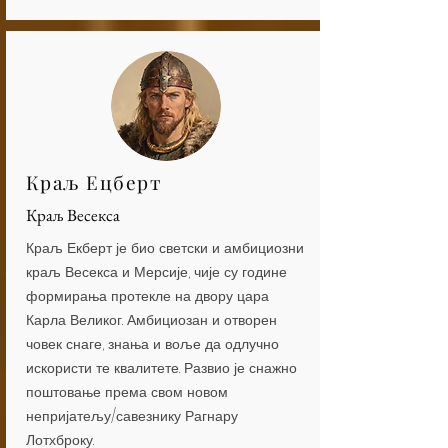
Краљ Ецберт
Краљ Весекса
Краљ Екберт је био светски и амбициозни
краљ Весекса и Мерсије, чије су године
формирања протекле на двору цара
Карла Великог. Амбициозан и отворен
човек снаге, знања и воље да одлучно
искористи те квалитете. Развио је снажно
поштовање према свом новом
непријатељу/савезнику Рагнару
Лотхброку.