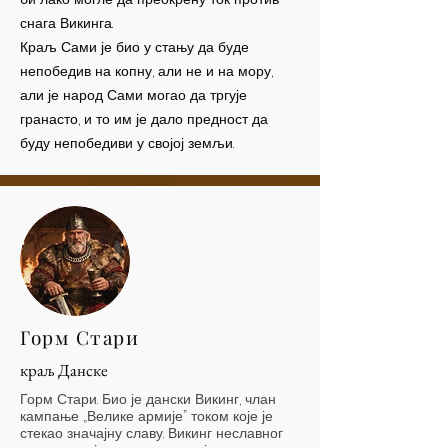
снага Викинга.
Краљ Сами је био у стању да буде
непобедив на копну, али не и на мору,
али је народ Сами могао да тргује
гранасто, и то им је дало предност да
буду непобедиви у својој земљи.
Горм Стари
краљ Данске
Горм Стари. Био је дански Викинг, члан
кампање „Велике армије” током које је
стекао значајну славу. Викинг неславног