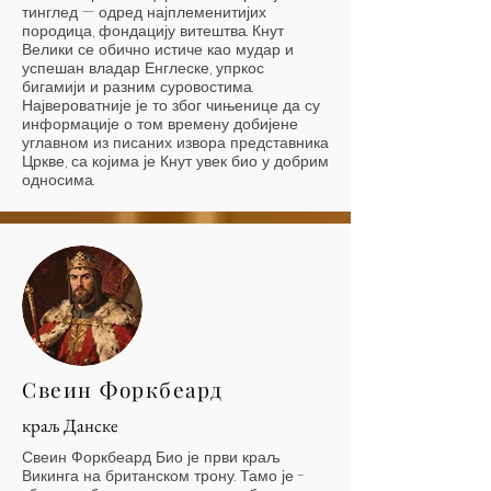
тинглед — одред најплеменитијих
породица, фондацију витештва. Кнут
Велики се обично истиче као мудар и
успешан владар Енглеске, упркос
бигамији и разним суровостима.
Највероватније је то због чињенице да су
информације о том времену добијене
углавном из писаних извора представника
Цркве, са којима је Кнут увек био у добрим
односима.
Свеин Форкбеард
краљ Данске
Свеин Форкбеард Био је први краљ
Викинга на британском трону. Тамо је -