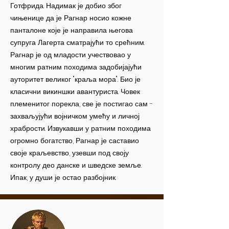
Готфрида. Надимак је добио због
чињенице да је Рагнар носио кожне
панталоне које је направила његова
супруга Лагерта сматрајући то срећним.
Рагнар је од младости учествовао у
многим ратним походима задобијајући
ауторитет великог "краља мора". Био је
класични викиншки авантуриста. Човек
племенитог порекла, све је постигао сам -
захваљујући војничком умећу и личној
храбрости. Извукавши у ратним походима
огромно богатство, Рагнар је саставио
своје краљевство, узевши под своју
контролу део данске и шведске земље.
Ипак, у души је остао разбојник.