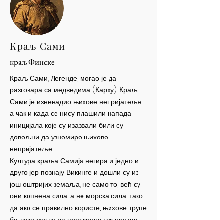
Краљ Сами
краљ Финске
Краљ Сами, Легенде, могао је да
разговара са медведима (Карху). Краљ
Сами је изненадио њихове непријатеље,
а чак и када се нису плашили напада
иницијала које су изазвали били су
довољни да узнемире њихове
непријатеље.
Култура краља Самија негира и једно и
друго јер познају Викинге и дошли су из
још оштријих земаља, не само то, већ су
они копнена сила, а не морска сила, тако
да ако се правилно користе, њихове трупе
би лако могле да преокрену ток против