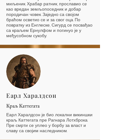
миљеник. Храбар ратник, прославио се
као вредан земљопоседник и добар
породичан човек. Заједно са својом
браћом осветио се и за свог оца. По
повратку из Енглеске, Сигурд се посвађао
са краљем Ернулфом и погинуо је у
међусобном сукобу.
Еарл Харалдсон
Краљ Каттегата
Еарл Харалдсон је био локални викиншки
краљ Каттегата пре Рагнара Лотхброка.
Пре смрти се уплео у борбу за власт и
славу са својим наследником.