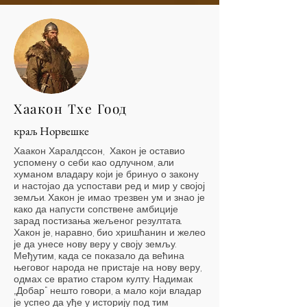
Хаакон Тхе Гоод
краљ Норвешке
Хаакон Харалдссон, Хакон је оставио
успомену о себи као одлучном, али
хуманом владару који је бринуо о закону
и настојао да успостави ред и мир у својој
земљи. Хакон је имао трезвен ум и знао је
како да напусти сопствене амбиције
зарад постизања жељеног резултата.
Хакон је, наравно, био хришћанин и желео
је да унесе нову веру у своју земљу.
Међутим, када се показало да већина
његовог народа не пристаје на нову веру,
одмах се вратио старом култу. Надимак
„Добар“ нешто говори, а мало који владар
је успео да уђе у историју под тим