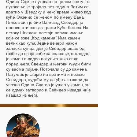
Одина. Сам је путовао по целом свету. То
путовање је трајало пет година. Затим се
вратио у Шведску и неко време живео код
куће. Оженио се женом по имену Вана.
Њихов син је био Ванланд. Свеидер је
поново отишао да тражи Куће богова. На
истоку Шведске постоји велико имање
које се зове „Код камена“. Има камен
велик као кућа. Једне вечери након
заласка сунца, док је Свеидер ишао од
гозбе до своје собе за спавање, погледао
је камен и видео патуљка како седи
поред њега. Свеидер и његови људи били
су веома пијани. Потрчали су до камена.
Патуљак је стајао на вратима и позвао
Свеидера, нудећи му да уђе ако жели да
упозна Одина. Свагер је ушао у камен, он
се одмах затворио и Свеидер никада није
изашао из њега.