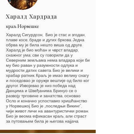
Харалд Хардрада
краљ Норвешке
Харалд Сигурдсон, Био је стас и згодан,
плаве косе, браде и дугих бркова. Једна
обрва му је била нешто виша од друге.
Харалд је био моћан и чврст владар,
снажног ума; сви су говорили да у
Северним земљама нема владара који би
му био раван у разумности одлука и
мудрости датих савета. Био је велики и
храбар ратник. Краљ је имао велику снагу
и поседовао је оружје вештије од било ког
другог. Извојевао је низ победа над
Данцима и Швеђанима. Бринуо се о
развоју трговине и занатства, основао
Осло и коначно успоставио хришћанство
у Норвешкој. Био је „последњи Викинг“,
чији живот личи на авантуристички роман.
Био је веома ефикасан краљ, али страст
за путовањем била је његова најјача.