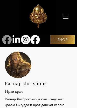
SHOP
Рагнар Лотхброк
Први краљ
Рагнар Лотброк Био је син шведског
краља Сигурда и брат данског краља