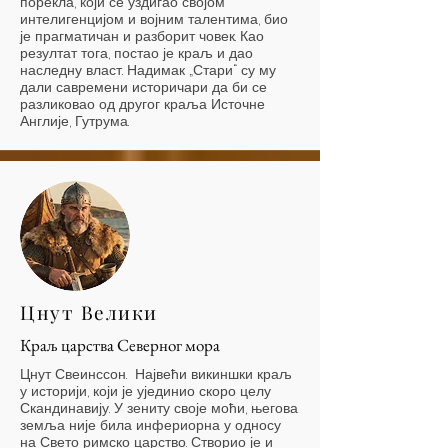
порекла, који се уздигао својом
интелигенцијом и војним талентима, био
је прагматичан и разборит човек. Као
резултат тога, постао је краљ и дао
наследну власт. Надимак „Стари“ су му
дали савремени историчари да би се
разликовао од другог краља Источне
Англије, Гутрума.
Цнут Велики
Краљ царства Северног мора
Цнут Свеинссон. Највећи викиншки краљ
у историји, који је ујединио скоро целу
Скандинавију. У зениту своје моћи, његова
земља није била инфериорна у односу
на Свето римско царство. Створио је и