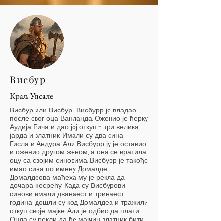
Висбур
Краљ Упсале
Висбур или Висбур. Висбурр је владао
после свог оца Ванланда. Оженио је ћерку
Аудија Рича и дао јој откуп - три велика
јарда и златник. Имали су два сина -
Гисла и Андура. Али Висбурр ју је оставио
и оженио другом женом, а она се вратила
оцу са својим синовима. Висбурр је такође
имао сина по имену Домалде.
Домалдеова маћеха му је рекла да
дочара несрећу. Када су Висбурови
синови имали дванаест и тринаест
година, дошли су код Домалдеа и тражили
откуп своје мајке. Али је одбио да плати.
Онда су рекли да ће мајчин златник бити