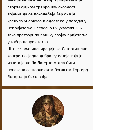
иако је деликатан оквир, прикривала је
својом сјајном храброшћу склоност
војника да се поколебају. Јер она је
кренула унаоколо и одлетела у позадину
непријатеља, несвесно их ухвативши, и
тако претворила панику својих пријатеља
у табор непријатеља.
Што се тиче инспирације за Лагертин лик,
конкретно, једна добра сугестија која је
изнета је да би Лагерта могла бити
повезана са нордијском богињом Торгерд.
Лагерта је била вођа!