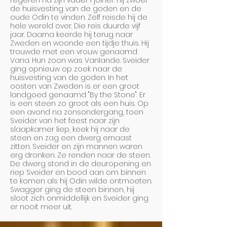
regeren na zijn vader Fjolner. Hij zwoer
de huisvesting van de goden en de
oude Odin te vinden. Zelf reisde hij de
hele wereld over. Die reis duurde vijf
jaar. Daarna keerde hij terug naar
Zweden en woonde een tijdje thuis. Hij
trouwde met een vrouw genaamd
Vana. Hun zoon was Vanlande. Sveider
ging opnieuw op zoek naar de
huisvesting van de goden. In het
oosten van Zweden is er een groot
landgoed genaamd "By the Stone". Er
is een steen zo groot als een huis. Op
een avond na zonsondergang, toen
Sveider van het feest naar zijn
slaapkamer liep, keek hij naar de
steen en zag een dwerg ernaast
zitten. Sveider en zijn mannen waren
erg dronken. Ze renden naar de steen.
De dwerg stond in de deuropening en
riep Sveider en bood aan om binnen
te komen als hij Odin wilde ontmoeten.
Swagger ging de steen binnen, hij
sloot zich onmiddellijk en Sveider ging
er nooit meer uit.