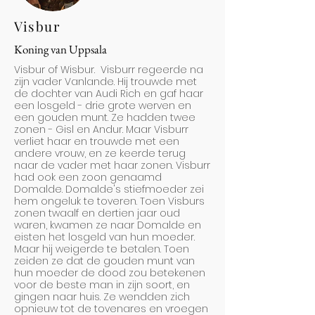
Visbur
Koning van Uppsala
Visbur of Wisbur. Visburr regeerde na
zijn vader Vanlande. Hij trouwde met
de dochter van Audi Rich en gaf haar
een losgeld - drie grote werven en
een gouden munt. Ze hadden twee
zonen - Gisl en Andur. Maar Visburr
verliet haar en trouwde met een
andere vrouw, en ze keerde terug
naar de vader met haar zonen. Visburr
had ook een zoon genaamd
Domalde. Domalde's stiefmoeder zei
hem ongeluk te toveren. Toen Visburs
zonen twaalf en dertien jaar oud
waren, kwamen ze naar Domalde en
eisten het losgeld van hun moeder.
Maar hij weigerde te betalen. Toen
zeiden ze dat de gouden munt van
hun moeder de dood zou betekenen
voor de beste man in zijn soort, en
gingen naar huis. Ze wendden zich
opnieuw tot de tovenares en vroegen