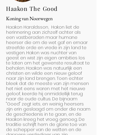
Haakon The Good
Koning van Noorwegen
Haakon Haraldsson, Hakon liet de
herinnering aan zichzelf achter als
een vastberaden maar humane
heerser die om de wet gaf en ernaar
streefde orde en vrede in zijn land te
vestigen. Hakon was nuchter van
geest en wist zijn eigen ambities los
te laten om het gewenste resultaat te
behalen. Haakon was natuurlijk een
christen en wilde een nieuw geloof
naar zijn land brengen. Toen echter
bleek dat de meeste van zijn mensen
het niet eens waren met het nieuwe
geloof, keerde hij onmiddellijk terug
naar de oude cultus. De bijnaam
"Goed" zegt iets, en weinig heersers
zijn erin geslaagd om onder die naam
de geschiedenis in te gaan, en de
Haakon kreeg het vroeg genoeg. De
traditie schrijft hem de glorie toe van
de schepper van de wetten en de
dappere verdediger van zijn